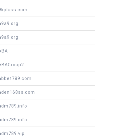
9kpluss.com
a9a9.org
a9a9.org
ABA
ABAGroup2
abbet789.com
aden168ss.com
adm789.info
adm789.info
adm789.vip