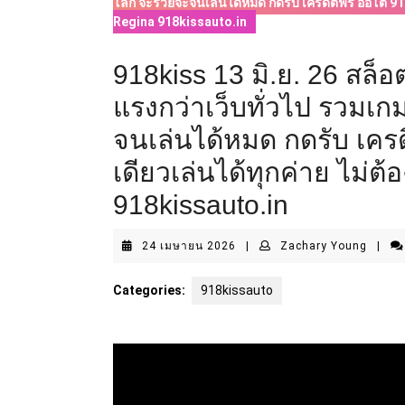
โลก จะรวยจะจนเล่นได้หมด กดรับ เครดิตฟรี ออโต้ 918k
Regina 918kissauto.in
918kiss 13 มิ.ย. 26 สล็
แรงกว่าเว็บทั่วไป รวมเ
จนเล่นได้หมด กดรับ เครดิ
เดียวเล่นได้ทุกค่าย ไม่ต
918kissauto.in
24
Zacha
24 เมษายน 2026
|
Zachary Young
|
เมษายน
Young
2026
Categories:
918kissauto