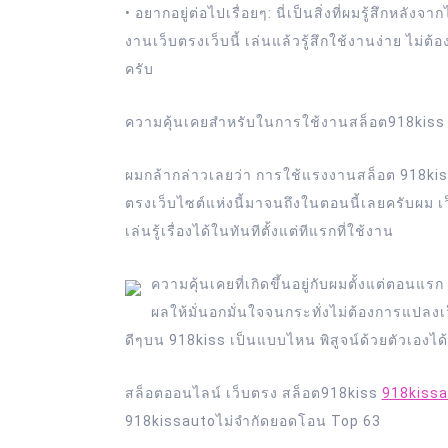
• อยากอยู่ต่อไปเรื่อยๆ: นี่เป็นสิ่งที่ผมรู้สึกหลั
งานเว็บตรงเว็บนี้ เล่นแล้วรู้สึกใช้งานง่าย ไม่
ครับ
ความคุ้นเคยสำหรับในการใช้งานสล็อต918kiss เ
ผมกล้ากล่าวเลยว่า การใช้แรงงานสล็อต 918kiss 
ตรงเว็บไซต์แห่งนี้มาจนถึงในตอนนี้เลยครับผม เว็บ
เล่นรู้เรื่องได้ในทันทีตั้งแต่ทีแรกที่ใช้งาน
ความคุ้นเคยที่เกิดขึ้นอยู่กับผมตั้งแต่ตอนแรก 
ผลให้มั่นอกมั่นใจจนกระทั่งไม่ต้องการแปลงเ
ดีๆบน 918kiss เป็นแบบไหน พิสูจน์ด้วยตัวเองได้แ
สล็อตออนไลน์ เว็บตรง สล็อต918kiss
918kissa
918kissautoไม่จำกัดยอดโอน Top 63