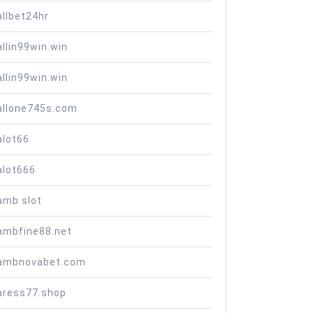
allbet24hr
allin99win.win
allin99win.win
allone745s.com
alot66
alot666
amb slot
ambfine88.net
ambnovabet.com
aress77.shop