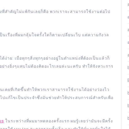
ิ่งที่สำคัญไม่แพ้กันเลยก็คือ พวกเราจะสามารถใช้งานต่อไป
ป็นเรื่องที่ผมกลุ้มใจครั้งใดก็ตามเปลี่ยนเว็บ แต่ความกังวล
ย: เมื่อทุกๆสิ่งทุกๆอย่างอยู่ในตำแหน่งที่ต้องเป็นแล้วก็
่ายอย่างยิ่งๆแทบไม่ต้องคิดอะไรเลยล่ะนะครับ ทำให้จังหวะการ
นเคยที่เกิดขึ้นทำให้พวกเราสามารถใช้งานได้อย่างว่องไว
ไปแก้ไขเป็นประจำซึ่งมันช่วยทำให้ประสบการณ์สำหรับเพื่อ
ss
ในระหว่างที่ผมมาทดลองครั้งแรก ผมรู้เลยว่ามันจะมีครั้ง
ๆใช้งานง่าย สะดวกรวมทั้งเร็ว และทำให้มั่นอกมั่นใจได้