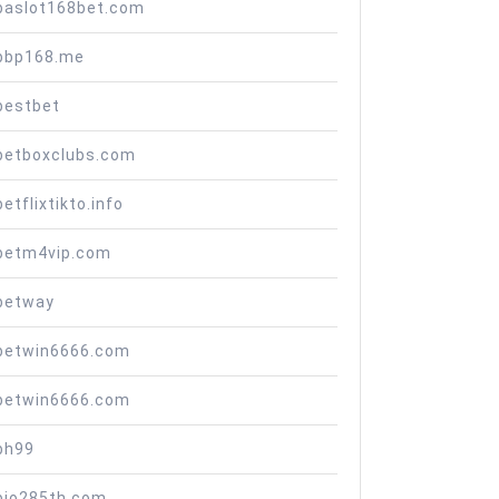
baslot168bet.com
bbp168.me
bestbet
betboxclubs.com
betflixtikto.info
betm4vip.com
betway
betwin6666.com
betwin6666.com
bh99
bio285th.com