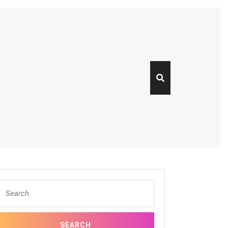
Search
or: