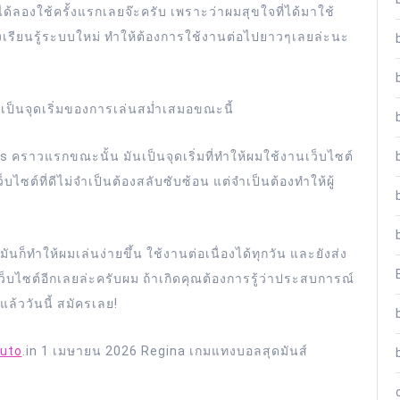
งจากได้ลองใช้ครั้งแรกเลยจ๊ะครับ เพราะว่าผมสุขใจที่ได้มาใช้
ต้องเรียนรู้ระบบใหม่ ทำให้ต้องการใช้งานต่อไปยาวๆเลยล่ะนะ
ป็นจุดเริ่มของการเล่นสม่ำเสมอขณะนี้
คราวแรกขณะนั้น มันเป็นจุดเริ่มที่ทำให้ผมใช้งานเว็บไซต์
ไซต์ที่ดีไม่จำเป็นต้องสลับซับซ้อน แต่จำเป็นต้องทำให้ผู้
มันก็ทำให้ผมเล่นง่ายขึ้น ใช้งานต่อเนื่องได้ทุกวัน และยังส่ง
ว็บไซต์อีกเลยล่ะครับผม ถ้าเกิดคุณต้องการรู้ว่าประสบการณ์
ล้ววันนี้ สมัครเลย!
uto
.in 1 เมษายน 2026 Regina เกมแทงบอลสุดมันส์