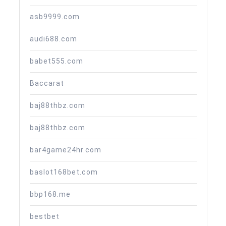
asb9999.com
audi688.com
babet555.com
Baccarat
baj88thbz.com
baj88thbz.com
bar4game24hr.com
baslot168bet.com
bbp168.me
bestbet