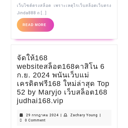
ตรง
เว็บไซต์ตรงสล็อต เพราะเหตุไรเว็บสล็อตเว็บตรง
Jinda888 ถ […]
ฝาก
ถอน
READ
READ MORE
MORE
true
walle
ไม่มี
ขั้น
จัดให้168
ต่ำ
websiteสล็อต168คาสิโน 6
23
ก.ย. 2024 พนันเว็บแม่
พฤษภ
เครดิตฟรี168 ใหม่ล่าสุด Top
2567
52 by Maryjo เว็บสล็อต168
จัด
casin
judhai168.vip
ให้168
ตรง
29
Zachary
29 กรกฎาคม 2024
|
Zachary Young
|
websiteสล็อต168ค
ทาง
กรกฎาคม
Young
0 Comment
สิโน
เข้าsl
2024