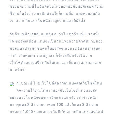
ของบทความนี้ในวันที่หวยไทยออกพอดิบพอดีเลยครับผม
ซึ่งผมก็หวังว่า สมาชิกท่านใดก็ตามที่มาแทงหวยสดกับ
เราสลากกินแบ่งโนหนึ่งจะถูกหวยและก็มั่งคั่ง
กันถ้วนหน้าเลยจ้ะนะครับ จะว่าไป ทุกวี่วันที่ 1 รวมทั้ง
16 ของทุกเดือน แทบจะเป็นวันแห่งความคาดหมายของ
มวลมหาประชาชนคนไทยจริงๆเลยนะครับ เพราะเหตุ
ว่าถ้าเกิดคุณแทงเลขถูกล่ะ ก็จัดเตรียมรับเงินจาก
เว็บไซต์ลอตเตอรี่สดกันได้เลย และก็ผมจะต้องบอกเลย
นะครับว่า
ณ ขณะนี้ ไม่มีเว็บไซต์สลากกินแบ่งสดเว็บไซต์ไหน
ที่จะจ่ายให้คุณได้มากพอๆกับเว็บไซต์แทงหวยสด
อย่างหวยโนหนึ่งของเราอีกแล้วนะครับ เราจ่ายหนัก
มากๆแทง 2 ตัว จ่ายบาทละ 100 แล้วก็แทง 3 ตัว จ่าย
บาทละ 1,000 บอกเลยว่า ไม่มีเว็บสลากกินแบ่งออนไลน์