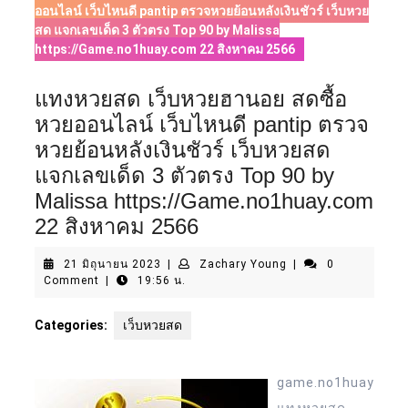
ออนไลน์ เว็บไหนดี pantip ตรวจหวยย้อนหลังเงินชัวร์ เว็บหวย
สด แจกเลขเด็ด 3 ตัวตรง Top 90 by Malissa
https://Game.no1huay.com 22 สิงหาคม 2566
แทงหวยสด เว็บหวยฮานอย สดซื้อ
หวยออนไลน์ เว็บไหนดี pantip ตรวจ
หวยย้อนหลังเงินชัวร์ เว็บหวยสด
แจกเลขเด็ด 3 ตัวตรง Top 90 by
Malissa https://Game.no1huay.com
22 สิงหาคม 2566
21
Zachary
21 มิถุนายน 2023
|
Zachary Young
|
0
มิถุนายน
Young
Comment
|
19:56 น.
2023
Categories:
เว็บหวยสด
game.no1huay
แทงหวยสด