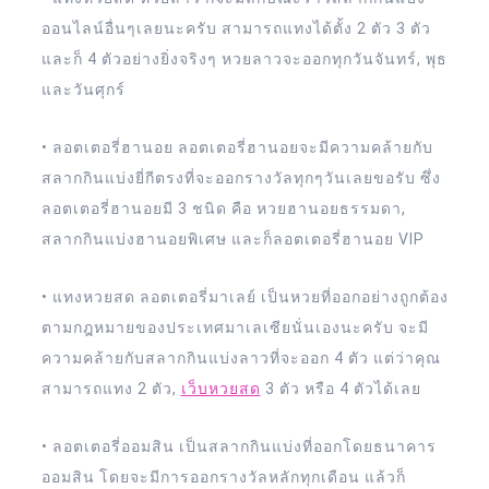
ออนไลน์อื่นๆเลยนะครับ สามารถแทงได้ตั้ง 2 ตัว 3 ตัว
และก็ 4 ตัวอย่างยิ่งจริงๆ หวยลาวจะออกทุกวันจันทร์, พุธ
และวันศุกร์
• ลอตเตอรี่ฮานอย ลอตเตอรี่ฮานอยจะมีความคล้ายกับ
สลากกินแบ่งยี่กีตรงที่จะออกรางวัลทุกๆวันเลยขอรับ ซึ่ง
ลอตเตอรี่ฮานอยมี 3 ชนิด คือ หวยฮานอยธรรมดา,
สลากกินแบ่งฮานอยพิเศษ และก็ลอตเตอรี่ฮานอย VIP
• แทงหวยสด ลอตเตอรี่มาเลย์ เป็นหวยที่ออกอย่างถูกต้อง
ตามกฎหมายของประเทศมาเลเซียนั่นเองนะครับ จะมี
ความคล้ายกับสลากกินแบ่งลาวที่จะออก 4 ตัว แต่ว่าคุณ
สามารถแทง 2 ตัว,
เว็บหวยสด
3 ตัว หรือ 4 ตัวได้เลย
• ลอตเตอรี่ออมสิน เป็นสลากกินแบ่งที่ออกโดยธนาคาร
ออมสิน โดยจะมีการออกรางวัลหลักทุกเดือน แล้วก็