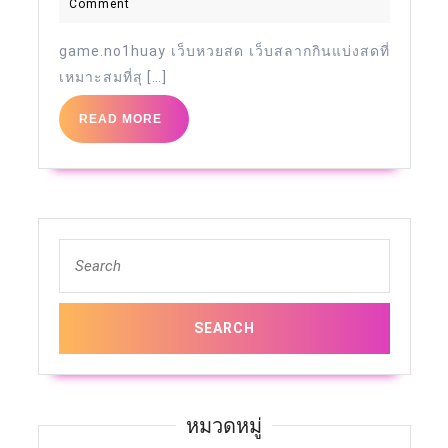
มิถุนายน
Young
Comment
หวย
สล็อต168
2023
สด
judhai168.vip
game.no1huay เว็บหวยสด เว็บสลากกินแบ่งสดที่
เหมาะสมที่สุ […]
วัน
นี้
READ
READ MORE
MORE
หวย
สด950
หวย
ไทยรัฐ
Search
เงิน
for:
ชัวร์
เว็บ
หวย
สด
เลข
หมวดหมู่
เด็ด