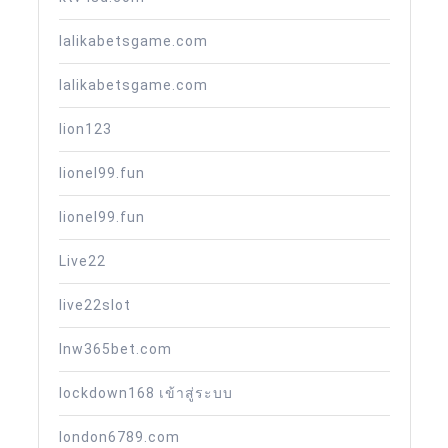
lalikabetsgame.com
lalikabetsgame.com
lion123
lionel99.fun
lionel99.fun
Live22
live22slot
lnw365bet.com
lockdown168 เข้าสู่ระบบ
london6789.com