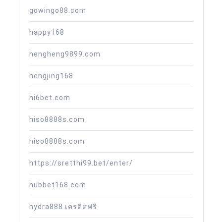
gowingo88.com
happy168
hengheng9899.com
hengjing168
hi6bet.com
hiso8888s.com
hiso8888s.com
https://sretthi99.bet/enter/
hubbet168.com
hydra888 เครดิตฟรี