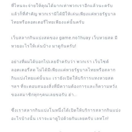
ที่ไหนจะจ่ายให้คุณได้มากเท่าพวกเราอีกแล้วนะครับ
แล้วก็ที่สำคัญ พวกเรามิได้มีให้เล่นเพียงแค่หวยรัฐบาล
ไทยหรือลอตเตอรี่ไทยเพียงแค่นั้นครับ
เว็บสลากกินแบ่งสดของ game.no1huay เว็บหวยสด มี
หวยอะไรให้เล่นบ้าง มาดูกันครับ!
อย่างที่ผมได้บอกไปเลยจ๊าครับว่า พวกเรา เว็บไซต์
ลอตเตอรี่สด ไม่ได้มีเพียงแค่หวยรัฐบาลไทยหรือสลาก
กินแบ่งไทยแค่นั้นนะ เรายังเปิดให้บริการแทงหวยสด
ฯลฯ ที่จะตอบสนองสิ่งที่มีความต้องการและก็ความหวัง
ของสมาชิกทุกๆคนเลยขอรับ ฮ่า…
ซึ่งเราสลากกินแบ่งโนหนึ่งได้เปิดให้บริการสลากกินแบ่ง
อะไรบ้างนั้น เราจะมาดูไปด้วยกันเลยครับ เลทโก!