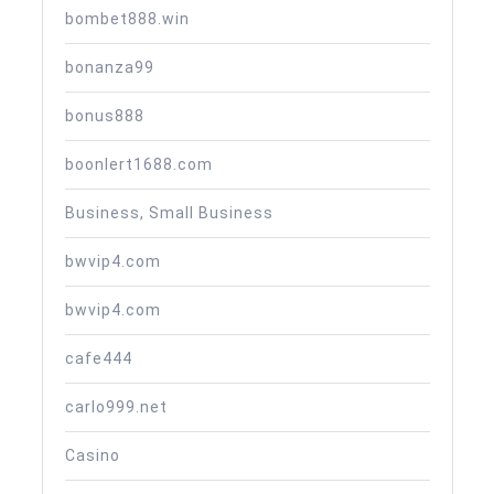
bombet888.win
bonanza99
bonus888
boonlert1688.com
Business, Small Business
bwvip4.com
bwvip4.com
cafe444
carlo999.net
Casino