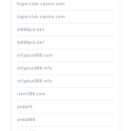
hyperclub-casino.com
hyperclub-casino.com
ib888pro.bet
ib888pro.bet
infyplus888.com
infyplus888.info
infyplus888.info
item388.com
jinda55
jinda888