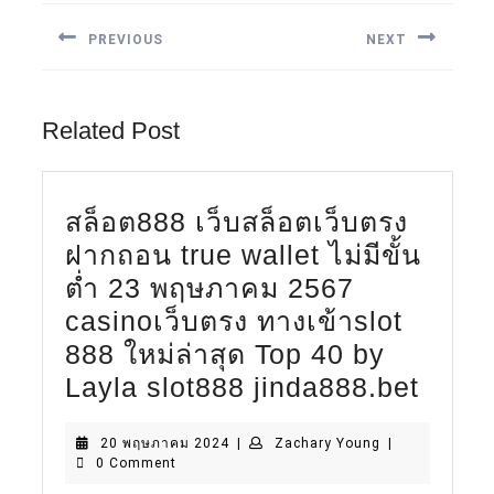
เรื่อง
PREVIOUS
NEXT
Previous
Next
post:
post:
Related Post
สล็อต888 เว็บสล็อตเว็บตรง
ฝากถอน true wallet ไม่มีขั้น
ต่ำ 23 พฤษภาคม 2567
casinoเว็บตรง ทางเข้าslot
888 ใหม่ล่าสุด Top 40 by
สล็อต
Layla slot888 jinda888.bet
เว็บ
20
Zachary
20 พฤษภาคม 2024
|
Zachary Young
|
สล็อต
พฤษภาคม
Young
0 Comment
เว็บ
2024