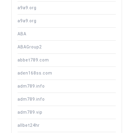
a9a9.org
a9a9.org
ABA
ABAGroup2
abbet789.com
aden168ss.com
adm789.info
adm789.info
adm789.vip
allbet24hr