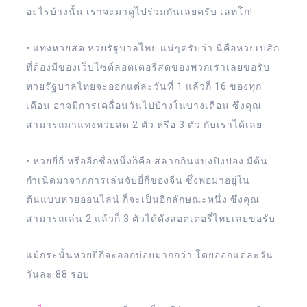
อะไรบ้างนั้น เราจะมาดูไปร่วมกันเลยครับ เลทโก!
• แทงหวยสด หวยรัฐบาลไทย แน่ๆครับว่า นี่คือหวยเบสิก
ที่ต้องมีของเว็บไซต์ลอตเตอรี่สดของพวกเราเลยขอรับ
หวยรัฐบาลไทยจะออกแต่ละวันที่ 1 แล้วก็ 16 ของทุก
เดือน อาจมีการเคลื่อนวันไปบ้างในบางเดือน ซึ่งคุณ
สามารถมาแทงหวยสด 2 ตัว หรือ 3 ตัว กับเราได้เลย
• หวยยี่กี หรืออีกชื่อหนึ่งก็คือ สลากกินแบ่งปิงปอง มีต้น
กำเนิดมาจากการเล่นจับยี่กีของจีน ซึ่งพอมาอยู่ใน
ต้นแบบหวยออนไลน์ ก็จะเป็นอีกลักษณะหนึ่ง ซึ่งคุณ
สามารถเล่น 2 แล้วก็ 3 ตัวได้ดังลอตเตอรี่ไทยเลยขอรับ
แม้กระนั้นหวยยี่กีจะออกบ่อยมากกว่า โดยออกแต่ละวัน
วันละ 88 รอบ