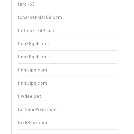
faro168
fcharoenkit168.com
finfinbet789.com
finn88gold.me
finn88gold.me
finnivips.com
finnivips.com
fiwdee.bet
fortune99vip.com
fox689ok.com