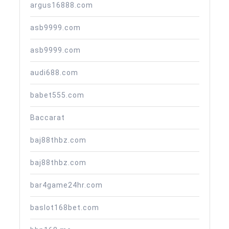
argus16888.com
asb9999.com
asb9999.com
audi688.com
babet555.com
Baccarat
baj88thbz.com
baj88thbz.com
bar4game24hr.com
baslot168bet.com