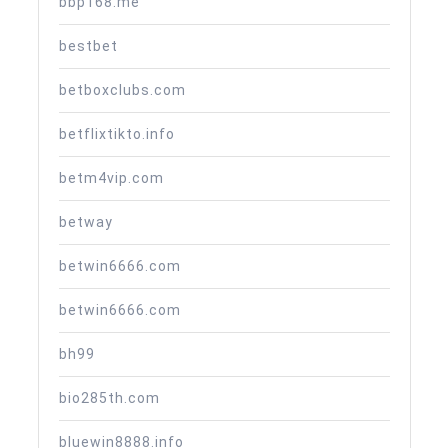
bbp168.me
bestbet
betboxclubs.com
betflixtikto.info
betm4vip.com
betway
betwin6666.com
betwin6666.com
bh99
bio285th.com
bluewin8888.info