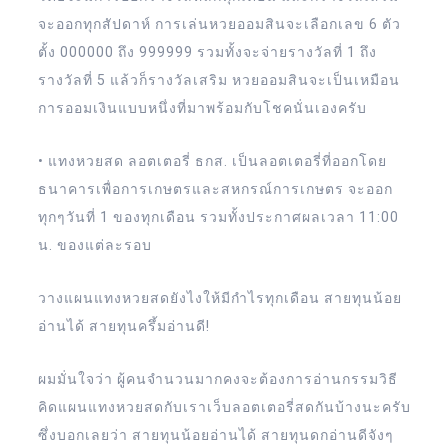
จะออกทุกสัปดาห์ การเล่นหวยออมสินจะเลือกเลข 6 ตัว
ตั้ง 000000 ถึง 999999 รวมทั้งจะจ่ายรางวัลที่ 1 ถึง
รางวัลที่ 5 แล้วก็รางวัลเสริม หวยออมสินจะเป็นเหมือน
การออมเงินแบบหนึ่งที่มาพร้อมกับโชคนั่นเองครับ
• แทงหวยสด ลอตเตอรี่ ธกส. เป็นลอตเตอรี่ที่ออกโดย
ธนาคารเพื่อการเกษตรและสหกรณ์การเกษตร จะออก
ทุกๆวันที่ 1 ของทุกเดือน รวมทั้งประกาศผลเวลา 11:00
น. ของแต่ละรอบ
วางแผนแทงหวยสดยังไงให้มีกำไรทุกเดือน สายทุนน้อย
อ่านได้ สายทุนครึ้มอ่านดี!
ผมมั่นใจว่า ผู้คนจำนวนมากคงจะต้องการอ่านกรรมวิธี
คิดแผนแทงหวยสดกับเราเว็บลอตเตอรี่สดกันบ้างนะครับ
ซึ่งบอกเลยว่า สายทุนน้อยอ่านได้ สายทุนดกอ่านดีจังๆ