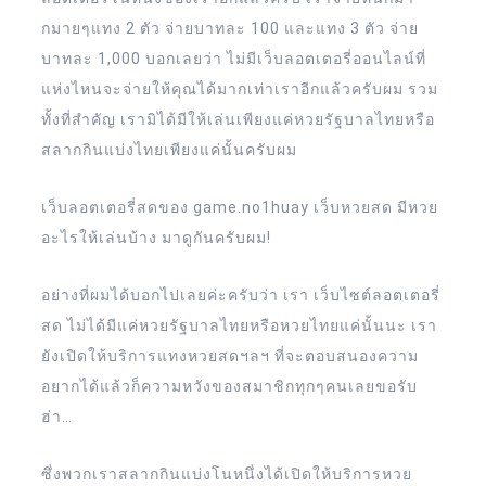
กมายๆแทง 2 ตัว จ่ายบาทละ 100 และแทง 3 ตัว จ่าย
บาทละ 1,000 บอกเลยว่า ไม่มีเว็บลอตเตอรี่ออนไลน์ที่
แห่งไหนจะจ่ายให้คุณได้มากเท่าเราอีกแล้วครับผม รวม
ทั้งที่สำคัญ เรามิได้มีให้เล่นเพียงแค่หวยรัฐบาลไทยหรือ
สลากกินแบ่งไทยเพียงแค่นั้นครับผม
เว็บลอตเตอรี่สดของ game.no1huay เว็บหวยสด มีหวย
อะไรให้เล่นบ้าง มาดูกันครับผม!
อย่างที่ผมได้บอกไปเลยค่ะครับว่า เรา เว็บไซต์ลอตเตอรี่
สด ไม่ได้มีแค่หวยรัฐบาลไทยหรือหวยไทยแค่นั้นนะ เรา
ยังเปิดให้บริการแทงหวยสดฯลฯ ที่จะตอบสนองความ
อยากได้แล้วก็ความหวังของสมาชิกทุกๆคนเลยขอรับ
ฮ่า…
ซึ่งพวกเราสลากกินแบ่งโนหนึ่งได้เปิดให้บริการหวย