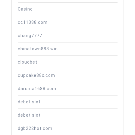
Casino
cc11388.com
chang7777
chinatown888.win
cloudbet
cupcake88x.com
daruma1688.com
debet slot
debet slot
dgb222hot.com