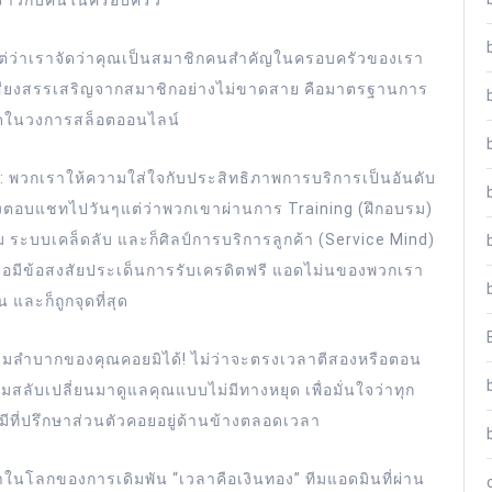
ล่นแต่ว่าเราจัดว่าคุณเป็นสมาชิกคนสำคัญในครอบครัวของเรา
ด้รับเสียงสรรเสริญจากสมาชิกอย่างไม่ขาดสาย คือมาตรฐานการ
่สุดในวงการสล็อตออนไลน์
ดี: พวกเราให้ความใส่ใจกับประสิทธิภาพการบริการเป็นอันดับ
่งตอบแชทไปวันๆแต่ว่าพวกเขาผ่านการ Training (ฝึกอบรม)
เกม ระบบเคล็ดลับ และก็ศิลป์การบริการลูกค้า (Service Mind)
อมีข้อสงสัยประเด็นการรับเครดิตฟรี แอดไม่นของพวกเรา
และก็ถูกจุดที่สุด
มลำบากของคุณคอยมิได้! ไม่ว่าจะตรงเวลาตีสองหรือตอน
ับเปลี่ยนมาดูแลคุณแบบไม่มีทางหยุด เพื่อมั่นใจว่าทุก
มีที่ปรึกษาส่วนตัวคอยอยู่ด้านข้างตลอดเวลา
ว่าในโลกของการเดิมพัน “เวลาคือเงินทอง” ทีมแอดมินที่ผ่าน