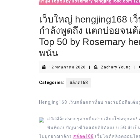
ล่าสุด Top 50 by Rosemary hengjing168c.com 12 
เว็บใหญ่ hengjing168 เว็
กำลังพูดถึง แตกบ่อยจนต้
Top 50 by Rosemary he
พนัน
12
Zach
12 พฤษภาคม 2026
|
Zachary Young
|
พฤษภาคม
You
2026
Categories:
สล็อต168
Hengjing168 เว็บสล็อตตัวท็อป รองรับมือถือเต็
สวัสดีจ้ะสหายๆสายปั่นสายเสี่ยงโชคทุกคน! 
พันที่ตอบปัญหาชีวิตสมัยดิจิทัลแบบ 5G จำเป็น
ไปบุกอาณาจักร
สล็อต168
เว็บไซต์สล็อตออนไลน์ที