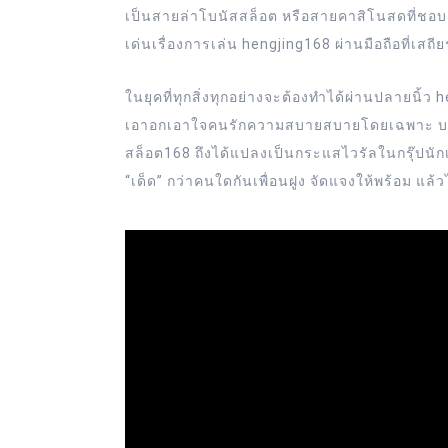
เป็นสายล่าโบนัสสล็อต หรือสายคาสิโนสดที่ชอบค
เด่นเรื่องการเล่น hengjing168 ผ่านมือถือที่เสถ
ในยุคที่ทุกสิ่งทุกอย่างจะต้องทำได้ผ่านปลายนิ้ว 
เอาอกเอาใจคนรักความสบายสบายโดยเฉพาะ บทคว
สล็อต168 ถึงได้แปลงเป็นกระแสไวรัลในกรุ๊ปนักเล่
“เด็ด” กว่าคนใดกันเพื่อนฝูง จัดแจงให้พร้อม แล