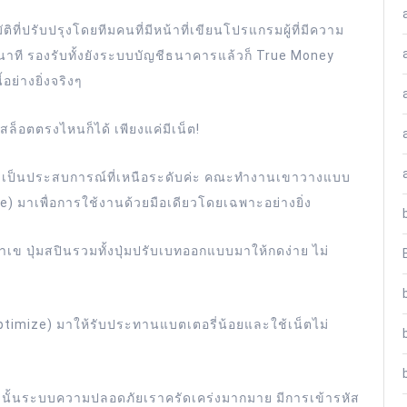
ี่ปรับปรุงโดยทีมคนที่มีหน้าที่เขียนโปรแกรมผู้ที่มีความ
นาที รองรับทั้งยังระบบบัญชีธนาคารแล้วก็ True Money
อย่างยิ่งจริงๆ
สล็อตตรงไหนก็ได้ เพียงแค่มีเน็ต!
68 เป็นประสบการณ์ที่เหนือระดับค่ะ คณะทำงานเขาวางแบบ
e) มาเพื่อการใช้งานด้วยมือเดียวโดยเฉพาะอย่างยิ่ง
งตาเข ปุ่มสปินรวมทั้งปุ่มปรับเบทออกแบบมาให้กดง่าย ไม่
(Optimize) มาให้รับประทานแบตเตอรี่น้อยและใช้เน็ตไม่
กระนั้นระบบความปลอดภัยเราครัดเคร่งมากมาย มีการเข้ารหัส