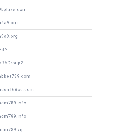
9kpluss.com
a9a9.org
a9a9.org
ABA
ABAGroup2
abbet789.com
aden168ss.com
adm789.info
adm789.info
adm789.vip