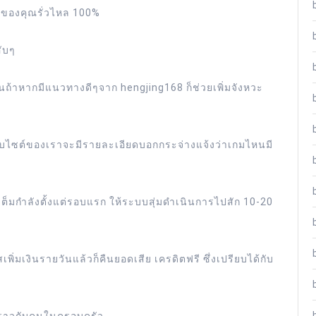
ัวของคุณรั่วไหล 100%
ับๆ
ั้นถ้าหากมีแนวทางดีๆจาก hengjing168 ก็ช่วยเพิ่มจังหวะ
้าเว็บไซต์ของเราจะมีรายละเอียดบอกกระจ่างแจ้งว่าเกมไหนมี
ใส่เต็มกำลังตั้งแต่รอบแรก ให้ระบบสุ่มดำเนินการไปสัก 10-20
เพิ่มเงินรายวันแล้วก็คืนยอดเสีย เครดิตฟรี ซึ่งเปรียบได้กับ
ณราวกับคนในครอบครัว