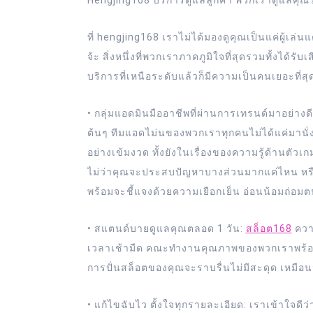
ที่ hengjing168 เราไม่ได้มองดูคุณเป็นแค่ผู้เ
จ้ะ สิ่งหนึ่งที่พวกเราภาคภูมิใจที่สุดรวมทั้งไ
บริการที่เหนือระดับแล้วก็มีความเป็นคนเยอะที
• กลุ่มแอดมินมืออาชีพที่ผ่านการเทรนด์มาอย่าง
ต้นๆ ทีมแอดไม่นของพวกเราทุกคนไม่ได้แค่มานั
อย่างเข้มงวด ทั้งยังในเรื่องของความรู้ด้านตัว
ไม่ว่าคุณจะประสบปัญหาบางส่วนมากแค่ไหน หรื
พร้อมจะชี้แจงด้วยความเยือกเย็น อ่อนน้อมถ่อมตน 
• สแตนด์บายดูแลคุณตลอด 1 วัน:
สล็อต168
ควา
เวลาเช้ามืด คณะทำงานคุณภาพของพวกเราพร้อมสล
การปั่นสล็อตของคุณจะราบรื่นไม่มีสะดุด เหมือน
• แก้ไขฉับไว ตั้งใจทุกรายละเอียด: เราเข้าใจดี