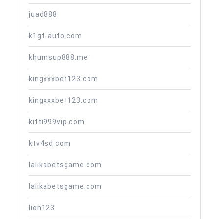
juad888
k1gt-auto.com
khumsup888.me
kingxxxbet123.com
kingxxxbet123.com
kitti999vip.com
ktv4sd.com
lalikabetsgame.com
lalikabetsgame.com
lion123