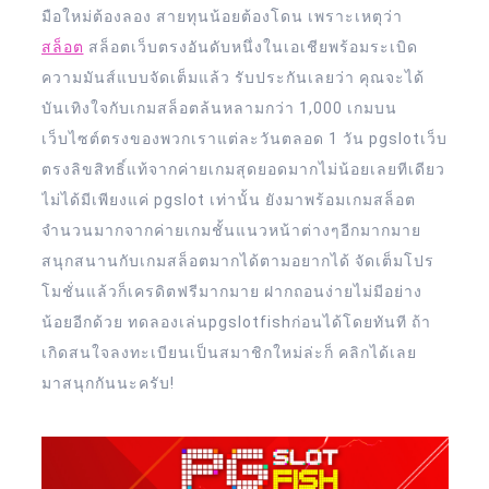
มือใหม่ต้องลอง สายทุนน้อยต้องโดน เพราะเหตุว่า
สล็อต
สล็อตเว็บตรงอันดับหนึ่งในเอเชียพร้อมระเบิด
ความมันส์แบบจัดเต็มแล้ว รับประกันเลยว่า คุณจะได้
บันเทิงใจกับเกมสล็อตล้นหลามกว่า 1,000 เกมบน
เว็บไซต์ตรงของพวกเราแต่ละวันตลอด 1 วัน pgslotเว็บ
ตรงลิขสิทธิ์แท้จากค่ายเกมสุดยอดมากไม่น้อยเลยทีเดียว
ไม่ได้มีเพียงแค่ pgslot เท่านั้น ยังมาพร้อมเกมสล็อต
จำนวนมากจากค่ายเกมชั้นแนวหน้าต่างๆอีกมากมาย
สนุกสนานกับเกมสล็อตมากได้ตามอยากได้ จัดเต็มโปร
โมชั่นแล้วก็เครดิตฟรีมากมาย ฝากถอนง่ายไม่มีอย่าง
น้อยอีกด้วย ทดลองเล่นpgslotfishก่อนได้โดยทันที ถ้า
เกิดสนใจลงทะเบียนเป็นสมาชิกใหม่ล่ะก็ คลิกได้เลย
มาสนุกกันนะครับ!