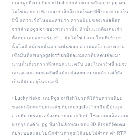
เวลาพูดถึงเกมPgslotfishจากค่ายเกมหลักอย่าง pg คน
ไม่ใช่น้อยบางทีอาจจะรำลึกถึงเกมใหม่ๆที่พึ่งจะเข้ามาใน
ปีนี้ แต่ว่าเชื่อไหมนะครับว่า ความนิยมของเกมสล็อต
จากค่าย pgslot ของพวกเรานั้น ห้าขั้นแรกคือเกมเก่า
ทั้งหมดเลยล่ะขอรับ ฮ่า… มันไม่ใช่ว่าเกมใหม่ที่เข้ามา
นั้นไม่ดี แม้กระนั้นความชื่นชอบ ความพอใจ และความ
เชื่อมั่นที่แฟนๆpgslotfishมีต่อเกมเก่าที่ปลดปล่อยมา
นานนั้นตั้งรกรากลึกเลยล่ะนะครับ และในพาร์ทนี้ ผมจะ
เสนอแนะเกมยอดฮิตที่แม้จะปล่อยมานานแล้ว แต่ก็ยัง
เป็นที่นิยมอยู่ในขณะนี้
• Lucky Neko: เกมPgslotfishโปรดที่ได้รับความนิยม
ของคนอีกหลายคนแน่ๆ กับเกมpgslotfishธีมญี่ปุ่นสุด
สวยที่มาพร้อมเครื่องหมายแมวกวักนำโชค เกมสล็อตเกม
แรกๆของค่าย pg ที่มาในลักษณะของ 3D ฟีเจอร์จัดเต็ม
กับระบบสะสมโบนัสผ่านตัวคูณได้แบบไม่จำกัด ค่า RTP