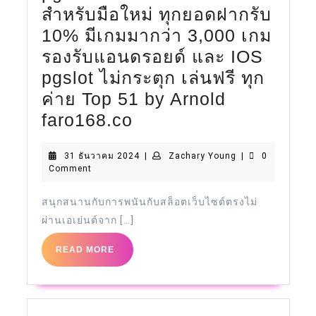
สูตร
สำหรับมือใหม่ ทุกยอดฝากรับ
ลับ
10% มีเกมมากว่า 3,000 เกม
ที่
รองรับแอนดรอยด์ และ IOS
ทำ
pgslot ไม่กระตุก เล่นฟรี ทุก
เงิน
ค่าย Top 51 by Arnold
Pgslot
ได้
faro168.co
28
จริง
31
Zachary
31 ธันวาคม 2024
|
Zachary Young
|
0
ธันวาคม
ทุก
ธันวาคม
Young
Comment
2024
วัน
2024
pgslot
คา
สนุกสนานกับการพนันกับสล็อตเว็บไซต์ตรงไม่
ผ่านเอเย่นต์จาก […]
ทดลอง
สิ
เล่น
โน
READ
READ MORE
MORE
เหมาะ
ออนไลน์
สำหรับ
เว็บ
มือ
เปิด