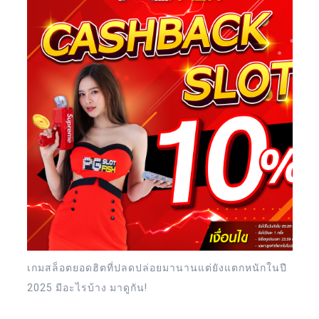
เกมสล็อตยอดฮิตที่ปลดปล่อยมานานแต่ยังแตกหนักในปี
2025 มีอะไรบ้าง มาดูกัน!