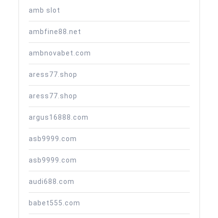
amb slot
ambfine88.net
ambnovabet.com
aress77.shop
aress77.shop
argus16888.com
asb9999.com
asb9999.com
audi688.com
babet555.com