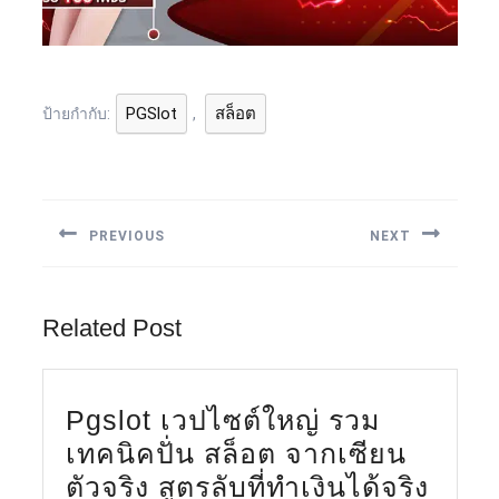
PGSlot
สล็อต
ป้ายกำกับ:
,
แนะแนว
เรื่อง
PREVIOUS
NEXT
Previous
Next
post:
post:
Related Post
Pgslot เวปไซต์ใหญ่ รวม
เทคนิคปั่น สล็อต จากเซียน
ตัวจริง สูตรลับที่ทำเงินได้จริง