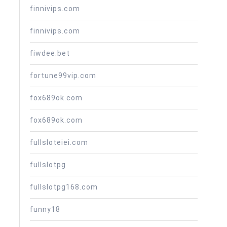
finnivips.com
finnivips.com
fiwdee.bet
fortune99vip.com
fox689ok.com
fox689ok.com
fullsloteiei.com
fullslotpg
fullslotpg168.com
funny18