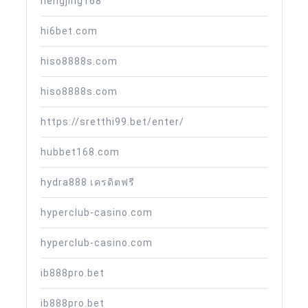
hengjing168
hi6bet.com
hiso8888s.com
hiso8888s.com
https://sretthi99.bet/enter/
hubbet168.com
hydra888 เครดิตฟรี
hyperclub-casino.com
hyperclub-casino.com
ib888pro.bet
ib888pro.bet