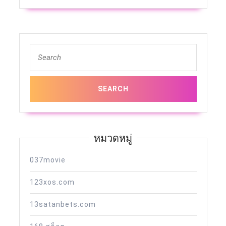
ที่
อยด์
สะท้อน
และ
ความ
IOS
Search
เฮง
pgslot
for:
ตัว
ไม่
จริง
กระตุก
ฝาก
เล่น
แรก
ฟรี
ของ
ทุก
หมวดหมู่
วัน
ค่าย
รับ
Top
037movie
200%
51
123xos.com
เล่น
by
13satanbets.com
ปุ๊บ
Arnold
ถอน
faro168.co