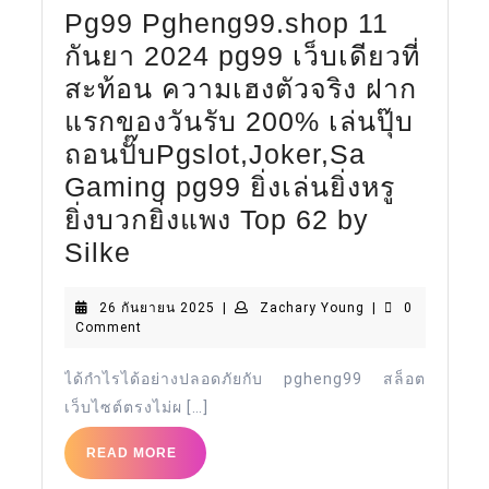
ใหม่
Pg99 Pgheng99.shop 11
ใหม่
ทุก
กันยา 2024 pg99 เว็บเดียวที่
ทดลอง
ยอด
สะท้อน ความเฮงตัวจริง ฝาก
เล่น
ฝาก
แรกของวันรับ 200% เล่นปุ๊บ
Top
รับ
ถอนปั๊บPgslot,Joker,Sa
3
10%
Gaming pg99 ยิ่งเล่นยิ่งหรู
by
มี
ยิ่งบวกยิ่งแพง Top 62 by
Lucile
Pg99
เกม
Silke
puntaek66.bar
Pgheng99.shop
มากว่า
13
26
Zachary
26 กันยายน 2025
|
Zachary Young
|
0
11
3,000
มี.ค.
กันยายน
Young
Comment
กันยา
เกม
69
2025
2024
รอง
ได้กำไรได้อย่างปลอดภัยกับ pgheng99 สล็อต
เว็บไซต์ตรงไม่ผ […]
pg99
รับ
เว็บ
แอน
READ
READ MORE
MORE
เดียว
ดร