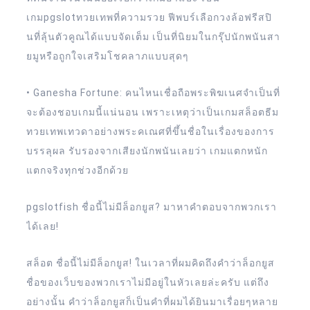
เกมpgslotทวยเทพที่ความรวย ฟีพบร์เลือกวงล้อฟรีสปิ
นที่ลุ้นตัวคูณได้แบบจัดเต็ม เป็นที่นิยมในกรุ๊ปนักพนันสา
ยมูหรือถูกใจเสริมโชคลาภแบบสุดๆ
• Ganesha Fortune: คนไหนเชื่อถือพระพิฆเนศจำเป็นที่
จะต้องชอบเกมนี้แน่นอน เพราะเหตุว่าเป็นเกมสล็อตธีม
ทวยเทพเทวดาอย่างพระคเณศที่ขึ้นชื่อในเรื่องของการ
บรรลุผล รับรองจากเสียงนักพนันเลยว่า เกมแตกหนัก
แตกจริงทุกช่วงอีกด้วย
pgslotfish ชื่อนี้ไม่มีล็อกยูส? มาหาคำตอบจากพวกเรา
ได้เลย!
สล็อต ชื่อนี้ไม่มีล็อกยูส! ในเวลาที่ผมคิดถึงคำว่าล็อกยูส
ชื่อของเว็บของพวกเราไม่มีอยู่ในหัวเลยล่ะครับ แต่ถึง
อย่างนั้น คำว่าล็อกยูสก็เป็นคำที่ผมได้ยินมาเรื่อยๆหลาย