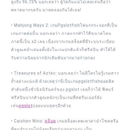
สูงถึง 96.73% บอกเลยว่า ผู้ใดกันแน่ไม่เคยเล่นถือว่า
พลาดมากๆครับ มาทดลองกันได้เลย!
• Mahjong Ways 2: เกมPgslotfishไพ่นกกระจอกที่เป็น
เกมภาคต่อนั้น บอกเลยว่า ภาคแรกทำไว้ดีขนาดไหน
ภาคนี้เป็น x2 เลย เนื่องจากเกมสล็อตที่มีระบบระเบียบ
ตัวคูณสม่ำเสมอทั้งยังในเกมปกติแล้วก็ฟรีสปิน ทำให้ได้
รับความนิยมจากนักเดิมพันมากมายก่ายกอง
• Treasures of Aztec: บอกเลยว่า ไม่มีใครไม่รู้เกมสาว
ถ้ำอย่างแน่แท้ ด้วยเหตุว่านี่เป็นเกมpgslotfishยอดฮิต
ลำดับหนึ่งชั่วนิจนิรันดร์ของ pgslot เลยก็ว่าได้ ฟีพบร์
ฟรีสปินบวกตัวคูณหนักๆเป็นเกมที่สตรีมเมอร์ยัง
เล่น
pgslot
บ่อยแบบสุดๆอีกด้วย
• Caishen Wins:
สล็อต
เกมสล็อตเทพเทวดานำโชคหรือ
ที่คนจำนวนไม่น้อยเรียกว่าเกมอาแปะ เป็น