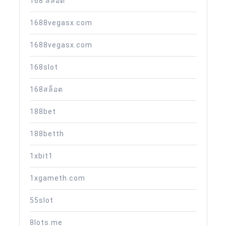
168 สล็อต
ปั๊บPgslot,Joker,Sa
1688vegasx.com
Gaming
pg99
1688vegasx.com
ยิ่ง
168slot
เล่น
ยิ่ง
168สล็อต
หรู
188bet
ยิ่ง
บวก
188betth
ยิ่ง
1xbit1
แพง
Top
1xgameth.com
62
55slot
by
Silke
8lots.me