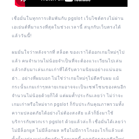
เชื่อมั่นในทุกการเดิมพันกับ pgslot เว็บไซต์ตรงไม่ผ่าน
เอเย่นต์ที่มาแรงที่สุดในช่วงเวลานี้ สนุกกับเว็บตรงได้
แล้ววันนี้!
ผมมั่นใจว่าหลังจากที่ สล็อต ของเราได้ออกเกมใหม่ๆไป
แล้ว คนจำนวนไม่น้อยจำเป็นที่จะต้องแวะเวียนไปเล่น
แล้วกลับมาเล่นเกมเก่าที่ได้รับความนิยมอย่างแน่นอน
ฮ่า… อย่างที่ผมบอก ไม่ใช่ว่าเกมใหม่ๆไม่ดีครับผม แม้
กระนั้นเกมเก่าๆหลายเกมอาจจะเป็นเซฟโซนของคนอีก
จำนวนไม่น้อยด้วยก็ได้ แต่ผมค้ำประกันเลยว่า ไม่ว่าจะ
เกมเก่าหรือใหม่จาก pgslot ก็รับประกันคุณภาพรวมทั้ง
ความปลอดภัยได้อย่างไม่ต้องสงสัย แล้วก็ยิ่งมาใช้
บริการกับพวกเรา pgslot ด้วยแล้วล่ะก็ เชื่อมั่นได้เลยว่า
ไม่มีล็อกยูส ไม่มีล็อกผล หรือไม่มีการโกงอะไรก็แล้วแต่