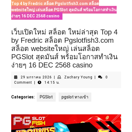
Top 4 by Fredric สล็อต Pgslotfish3.com สล็อต
websiteใหญ่ เล่นสล็อต PGSlot สุดมันส์ พร้อมโอกาสทำเงิน
ง่ายๆ 16 DEC 2568 casino
เว็บเปิดใหม่ สล็อต ใหม่ล่าสุด Top 4
by Fredric สล็อต Pgslotfish3.com
สล็อต websiteใหญ่ เล่นสล็อต
PGSlot สุดมันส์ พร้อมโอกาสทำเงิน
ง่ายๆ 16 DEC 2568 casino
29
Zachary
29 มกราคม 2026
|
Zachary Young
|
0
มกราคม
Young
Comment
|
14:15 น.
2026
Categories:
PGSlot
pgslot ทางเข้า