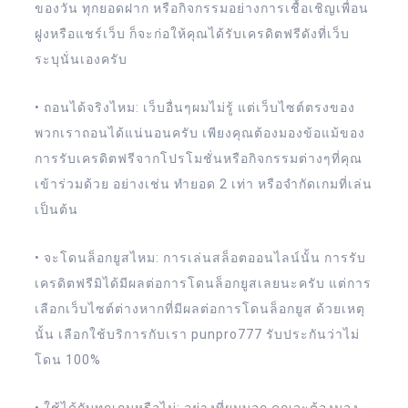
ของวัน ทุกยอดฝาก หรือกิจกรรมอย่างการเชื้อเชิญเพื่อน
ฝูงหรือแชร์เว็บ ก็จะก่อให้คุณได้รับเครดิตฟรีดังที่เว็บ
ระบุนั่นเองครับ
• ถอนได้จริงไหม: เว็บอื่นๆผมไม่รู้ แต่เว็บไซต์ตรงของ
พวกเราถอนได้แน่นอนครับ เพียงคุณต้องมองข้อแม้ของ
การรับเครดิตฟรีจากโปรโมชั่นหรือกิจกรรมต่างๆที่คุณ
เข้าร่วมด้วย อย่างเช่น ทำยอด 2 เท่า หรือจำกัดเกมที่เล่น
เป็นต้น
• จะโดนล็อกยูสไหม: การเล่นสล็อตออนไลน์นั้น การรับ
เครดิตฟรีมิได้มีผลต่อการโดนล็อกยูสเลยนะครับ แต่การ
เลือกเว็บไซต์ต่างหากที่มีผลต่อการโดนล็อกยูส ด้วยเหตุ
นั้น เลือกใช้บริการกับเรา punpro777 รับประกันว่าไม่
โดน 100%