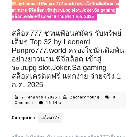
32 by Leonard Punpro777.world ครองใจนักเดิมพันอย่าง
ยาวนาน พีจีสล็อต เข้าสู่ระบบpg slot,Joker,Sa gaming
สล็อตเครดิตฟรี แตกง่าย จ่ายจริง 1 ก.ค. 2025
สล็อต777 ชวนเพื่อนสมัคร รับทรัพย์
เต็มๆ Top 32 by Leonard
Punpro777.world ครองใจนักเดิมพัน
อย่างยาวนาน พีจีสล็อต เข้าสู่
ระบบpg slot,Joker,Sa gaming
สล็อตเครดิตฟรี แตกง่าย จ่ายจริง 1
ก.ค. 2025
21
Zachary
21 พฤษภาคม 2025
|
Zachary Young
|
0
พฤษภาคม
Young
Comment
|
16:14 น.
2025
Categories:
สล็อต777
สล็อตเว็บไซต์ตรงไม่ผ่านเอเย่นต์จาก สล็อต777 เว็บตรง