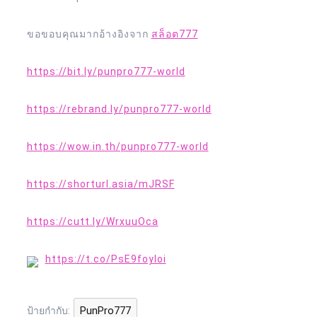
ขอขอบคุณมากอ้างอิงจาก
สล็อต777
https://bit.ly/punpro777-world
https://rebrand.ly/punpro777-world
https://wow.in.th/punpro777-world
https://shorturl.asia/mJRSF
https://cutt.ly/WrxuuOca
https://t.co/PsE9foyIoi
PunPro777
ป้ายกำกับ: