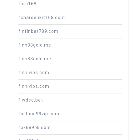
faro168
fcharoenkit168.com
finfinbet789.com
finn88gold.me
finn88gold.me
finnivips.com
finnivips.com
fiwdee.bet
fortune99vip.com
fox689ok.com