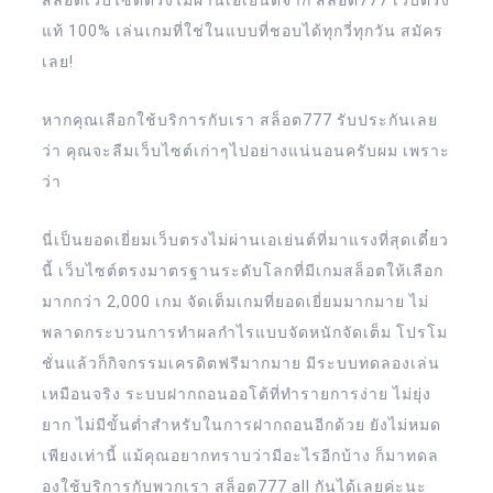
แท้ 100% เล่นเกมที่ใช่ในแบบที่ชอบได้ทุกวี่ทุกวัน สมัคร
เลย!
หากคุณเลือกใช้บริการกับเรา สล็อต777 รับประกันเลย
ว่า คุณจะลืมเว็บไซต์เก่าๆไปอย่างแน่นอนครับผม เพราะ
ว่า
นี่เป็นยอดเยี่ยมเว็บตรงไม่ผ่านเอเย่นต์ที่มาแรงที่สุดเดี๋ยว
นี้ เว็บไซต์ตรงมาตรฐานระดับโลกที่มีเกมสล็อตให้เลือก
มากกว่า 2,000 เกม จัดเต็มเกมที่ยอดเยี่ยมมากมาย ไม่
พลาดกระบวนการทำผลกำไรแบบจัดหนักจัดเต็ม โปรโม
ชั่นแล้วก็กิจกรรมเครดิตฟรีมากมาย มีระบบทดลองเล่น
เหมือนจริง ระบบฝากถอนออโต้ที่ทำรายการง่าย ไม่ยุ่ง
ยาก ไม่มีขั้นต่ำสำหรับในการฝากถอนอีกด้วย ยังไม่หมด
เพียงเท่านี้ แม้คุณอยากทราบว่ามีอะไรอีกบ้าง ก็มาทดล
องใช้บริการกับพวกเรา สล็อต777 all กันได้เลยค่ะนะ