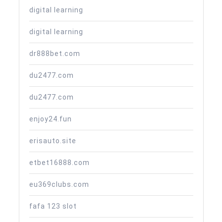
digital learning
digital learning
dr888bet.com
du2477.com
du2477.com
enjoy24.fun
erisauto.site
etbet16888.com
eu369clubs.com
fafa 123 slot