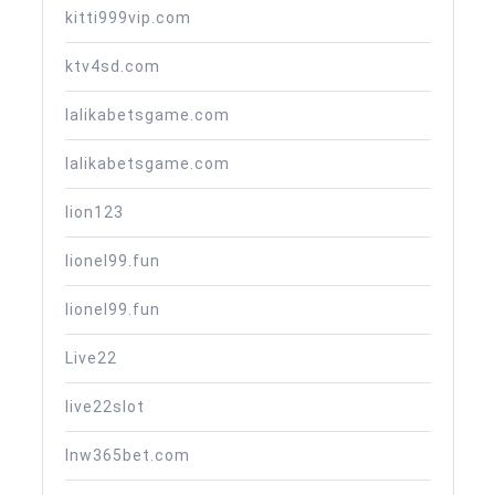
kitti999vip.com
ktv4sd.com
lalikabetsgame.com
lalikabetsgame.com
lion123
lionel99.fun
lionel99.fun
Live22
live22slot
lnw365bet.com