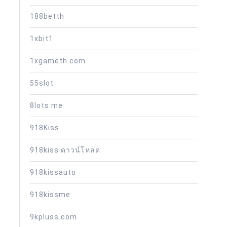
188betth
1xbit1
1xgameth.com
55slot
8lots.me
918Kiss
918kiss ดาวน์โหลด
918kissauto
918kissme
9kpluss.com