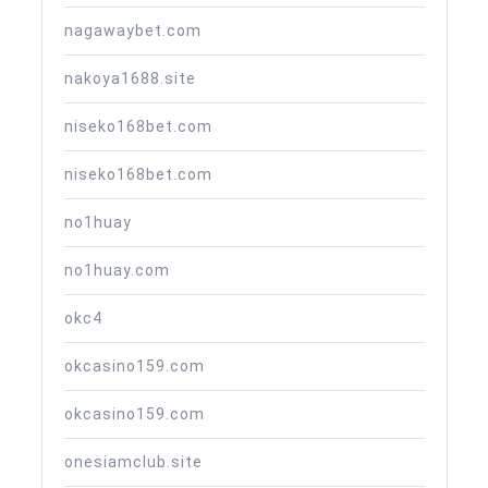
nagawaybet.com
nakoya1688.site
niseko168bet.com
niseko168bet.com
no1huay
no1huay.com
okc4
okcasino159.com
okcasino159.com
onesiamclub.site