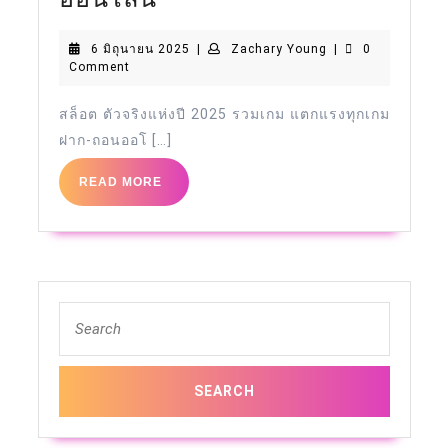
แม่
6
Zachary
6 มิถุนายน 2025
|
Zachary Young
|
0
temmax69
มิถุนายน
Young
Comment
ทดลอง
2025
เล่น
สล็อต ตัวจริงแห่งปี 2025 รวมเกม แตกแรงทุกเกม
ฝาก-ถอนออโ […]
Top
79
READ
READ MORE
MORE
by
Doretha
สล็อต
Tm69.co
Search
pgslot
for:
เว็บไซต์
แตก
ง่าย
รวม