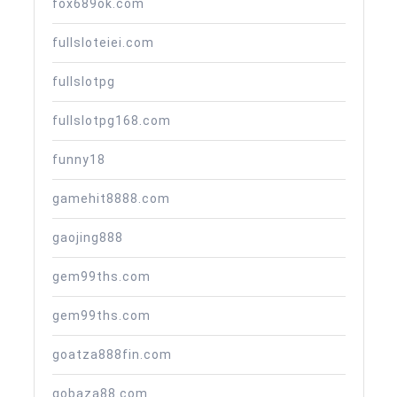
fox689ok.com
fullsloteiei.com
fullslotpg
fullslotpg168.com
funny18
gamehit8888.com
gaojing888
gem99ths.com
gem99ths.com
goatza888fin.com
gobaza88.com