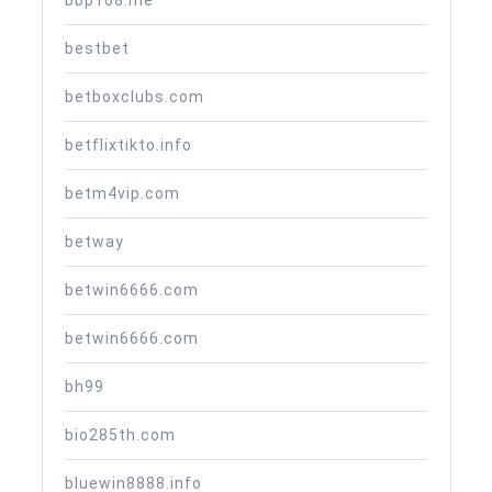
bestbet
betboxclubs.com
betflixtikto.info
betm4vip.com
betway
betwin6666.com
betwin6666.com
bh99
bio285th.com
bluewin8888.info