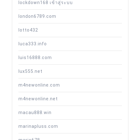
lockdown168 เข้าสู่ระบบ
london6789.com
lotto432
luca333.info
luis16888.com
lux555.net
m4newonline.com
m4newonline.net
macau888.win
marinapluss.com
mario678