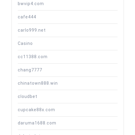
bwvip4.com
cafe444
carlo999.net
Casino
cc11388.com
chang7777
chinatown888.win
cloudbet
cupcake88x.com
daruma1688.com