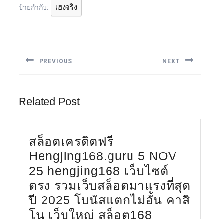
เฮงจริง
ป้ายกำกับ:
แนะแนว
เรื่อง
PREVIOUS
NEXT
Previous
Next
post:
post:
Related Post
สล็อตเครดิตฟรี
Hengjing168.guru 5 NOV
25 hengjing168 เว็บไซต์
ตรง รวมเว็บสล็อตมาแรงที่สุด
ปี 2025 โบนัสแตกไม่อั้น คาสิ
โน เว็บใหญ่ สล็อต168