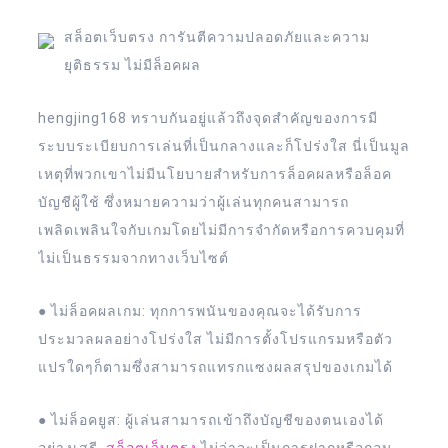
สล็อตเว็บตรง การันตีความปลอดภัยและความ
ยุติธรรม ไม่มีล็อคผล
hengjing168 ทราบกันอยู่แล้วถึงจุดสำคัญของการมี
ระบบระเบียบการเล่นที่เป็นกลางและก็โปร่งใส นี่เป็นมูล
เหตุที่พวกเขาไม่มีนโยบายสำหรับการล็อคผลหรือล็อค
บัญชีผู้ใช้ ซึ่งหมายความว่าผู้เล่นทุกคนสามารถ
เพลิดเพลินใจกับเกมโดยไม่มีการจำกัดหรือการควบคุมที่
ไม่เป็นธรรมจากทางเว็บไซต์
● ไม่ล็อคผลเกม: ทุกการพนันของคุณจะได้รับการ
ประมวลผลอย่างโปร่งใส ไม่มีการตั้งโปรแกรมหรือตัว
แปรใดๆก็ตามซึ่งสามารถแทรกแซงผลสรุปของเกมได้
● ไม่ล็อคยูส: ผู้เล่นสามารถเข้าถึงบัญชีของตนเองได้