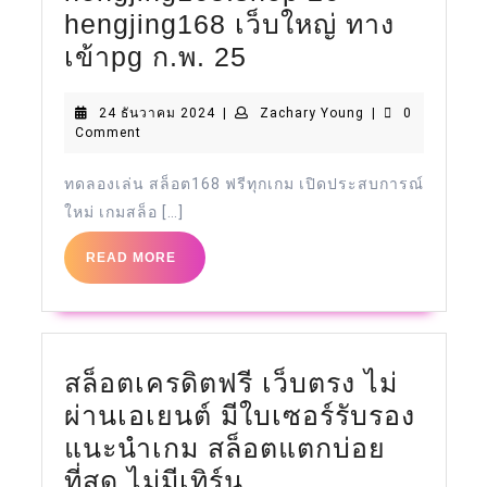
แรง
hengjing168 เว็บใหญ่ ทาง
พนัน
ที่สุด
เข้าpg ก.พ. 25
เว็บ
ปี
24
Zachary
24 ธันวาคม 2024
|
Zachary Young
|
0
แม่
2025
ธันวาคม
Young
Comment
สล็อต168
โบนัส
2024
ใหม่
แตก
ทดลองเล่น สล็อต168 ฟรีทุกเกม เปิดประสบการณ์
ใหม่ เกมสล็อ […]
ล่าสุด
ไม่
Top
อั้น
READ
READ MORE
MORE
30
คา
by
สิโน
Roxanna
เว็บ
สล็อต
สล็อตเครดิตฟรี เว็บตรง ไม่
ใหญ่
เว็บ
ผ่านเอเยนต์ มีใบเซอร์รับรอง
สล็อต168
ตรง
แนะนำเกม สล็อตแตกบ่อย
เครดิต
hengjing168.shop
ที่สุด ไม่มีเทิร์น
ฟรี