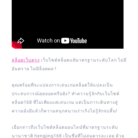
สล็อตเว็บตรง
เว็บไซต์สล็อตแท้มาตรฐานระดับโลก ไม่มี
อันตราย ไม่มีล็อคผล !
คุณพร้อมที่จะแปลงการเล่นเกมสล็อตให้แปลงเป็น
ประสบการณ์สุดยอดหรือยัง? ทำความรู้จักกับเว็บไซต์
สล็อต168 ที่ไม่เพียงแค่เล่นเกม แต่เป็นการเดินทางสู่
ความมั่งมีแล้วก็ความสนุกสนานร่าเริงไม่รู้จักจบสิ้น!
เมื่อกล่าวถึงเว็บไซต์สล็อตออนไลน์ที่มาตรฐานระดับ
นานาชาติ hengjing168 เป็นชื่อที่ไม่สมควรละเลย ด้วย