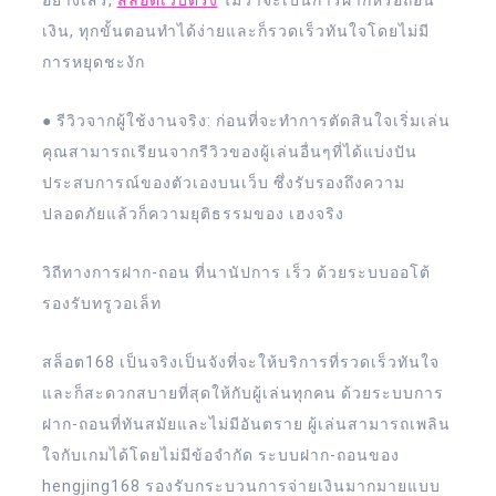
อย่างเสรี,
สล็อตเว็บตรง
ไม่ว่าจะเป็นการฝากหรือถอน
เงิน, ทุกขั้นตอนทำได้ง่ายและก็รวดเร็วทันใจโดยไม่มี
การหยุดชะงัก
● รีวิวจากผู้ใช้งานจริง: ก่อนที่จะทำการตัดสินใจเริ่มเล่น
คุณสามารถเรียนจากรีวิวของผู้เล่นอื่นๆที่ได้แบ่งปัน
ประสบการณ์ของตัวเองบนเว็บ ซึ่งรับรองถึงความ
ปลอดภัยแล้วก็ความยุติธรรมของ เฮงจริง
วิถีทางการฝาก-ถอน ที่นานัปการ เร็ว ด้วยระบบออโต้
รองรับทรูวอเล็ท
สล็อต168 เป็นจริงเป็นจังที่จะให้บริการที่รวดเร็วทันใจ
และก็สะดวกสบายที่สุดให้กับผู้เล่นทุกคน ด้วยระบบการ
ฝาก-ถอนที่ทันสมัยและไม่มีอันตราย ผู้เล่นสามารถเพลิน
ใจกับเกมได้โดยไม่มีข้อจำกัด ระบบฝาก-ถอนของ
hengjing168 รองรับกระบวนการจ่ายเงินมากมายแบบ