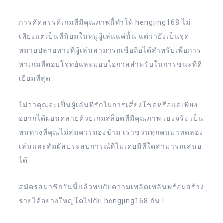
การคัดสรรค์เกมที่มีคุณภาพนี้ทำให้ hengjing168 ไม่
เพียงแต่เป็นที่นิยมในหมู่ผู้เล่นแค่นั้น แต่ว่ายังเป็นจุด
หมายปลายทางที่ผู้เล่นสามารถเชื่อถือได้สำหรับเพื่อการ
หาเกมที่ตอบโจทย์และมอบโอกาสสำหรับในการชนะที่ดี
เยี่ยมที่สุด
ไม่ว่าคุณจะเป็นผู้เล่นที่รักในการเสี่ยงโชคหรือแค่เพียง
อยากได้ผ่อนคลายด้วยเกมสล็อตที่มีคุณภาพ เฮงจริง เป็น
หนทางที่คุณไม่สมควรมองข้าม เราชวนทุกคนมาทดลอง
เล่นและสัมผัสประสบการณ์ที่ไม่เคยมีที่ใดสามารถเสนอ
ได้
สมัครสมาชิกวันนี้แล้วพบกับความเพลิดเพลินพร้อมสร้าง
รายได้อย่างใหญ่โตไปกับ hengjing168 กัน !