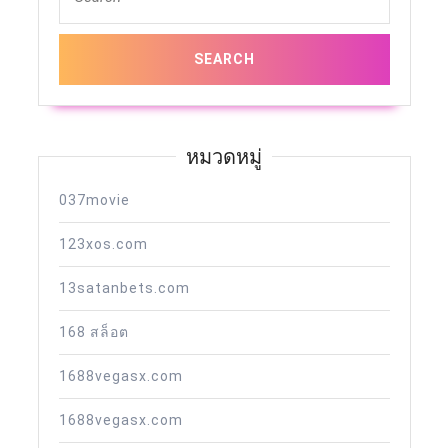
เซอร์
รับรอ
แนะน
เกม
สล็อต
หมวดหมู่
แตก
บ่อย
037movie
ที่สุด
123xos.com
ไม่
13satanbets.com
มี
เทิร์น
168 สล็อต
Pgslo
1688vegasx.com
สล็อ
ทดลอ
1688vegasx.com
เล่น