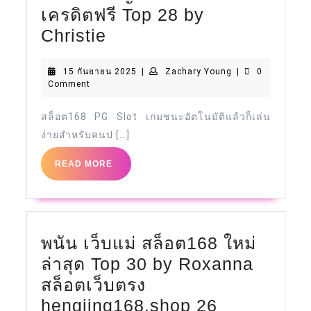
เครดิตฟรี Top 28 by
สล็อต
Christie
เครดิต
15
Zachary
15 กันยายน 2025
|
Zachary Young
|
0
ฟรี
กันยายน
Young
Comment
Hengjing168.guru
2025
5
สล็อต168 PG Slot เกมชนะอัตโนมัติแล้วก็เล่น
ง่ายสำหรับคนป […]
NOV
25
READ
READ MORE
MORE
hengjing168
เว็บไซต์
ตรง
รวม
พนัน เว็บแม่ สล็อต168 ใหม่
เว็บ
ล่าสุด Top 30 by Roxanna
สล็อต
สล็อตเว็บตรง
มา
hengjing168.shop 26