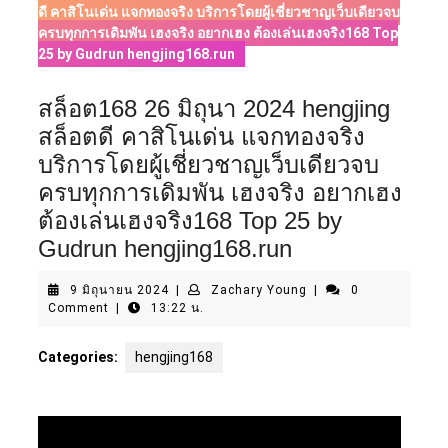
ดี คาสิโนเด่น แจกทองจริง บริการโดยผู้เชี่ยวชาญเว็บเดียวจบ
ครบทุกการเดิมพัน เฮงจริง อยากเฮง ต้องเล่นเฮงจริง168 Top
25 by Gudrun hengjing168.run
สล็อต168 26 มิถุนา 2024 hengjing
สล็อตดี คาสิโนเด่น แจกทองจริง
บริการโดยผู้เชี่ยวชาญเว็บเดียวจบ
ครบทุกการเดิมพัน เฮงจริง อยากเฮง
ต้องเล่นเฮงจริง168 Top 25 by
Gudrun hengjing168.run
9
Zachary
9 มิถุนายน 2024
|
Zachary Young
|
0
มิถุนายน
Young
Comment
|
13:22 น.
2024
Categories:
hengjing168