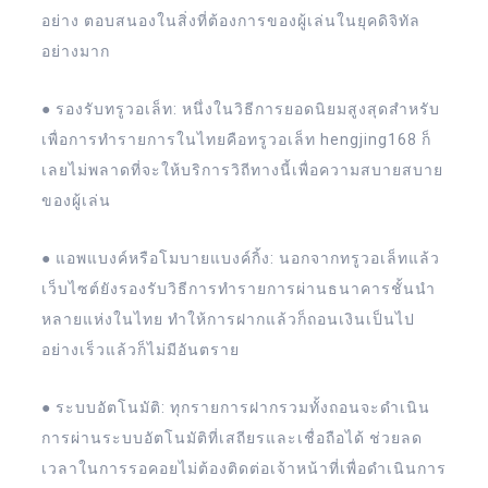
อย่าง ตอบสนองในสิ่งที่ต้องการของผู้เล่นในยุคดิจิทัล
อย่างมาก
● รองรับทรูวอเล็ท: หนึ่งในวิธีการยอดนิยมสูงสุดสำหรับ
เพื่อการทำรายการในไทยคือทรูวอเล็ท hengjing168 ก็
เลยไม่พลาดที่จะให้บริการวิถีทางนี้เพื่อความสบายสบาย
ของผู้เล่น
● แอพแบงค์หรือโมบายแบงค์กิ้ง: นอกจากทรูวอเล็ทแล้ว
เว็บไซต์ยังรองรับวิธีการทำรายการผ่านธนาคารชั้นนำ
หลายแห่งในไทย ทำให้การฝากแล้วก็ถอนเงินเป็นไป
อย่างเร็วแล้วก็ไม่มีอันตราย
● ระบบอัตโนมัติ: ทุกรายการฝากรวมทั้งถอนจะดำเนิน
การผ่านระบบอัตโนมัติที่เสถียรและเชื่อถือได้ ช่วยลด
เวลาในการรอคอยไม่ต้องติดต่อเจ้าหน้าที่เพื่อดำเนินการ