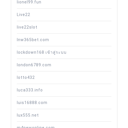
lionel99.fun
Live22
live22slot
lnw365bet.com
lockdown168 เข้าสู่ระบบ
london6789.com
lotto432
luca333.info
luis16888.com
lux555.net
m4newonline.com