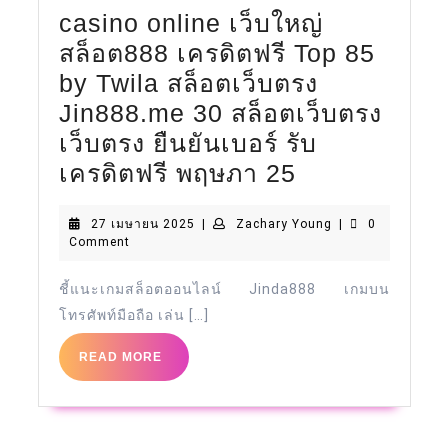
ใหม่
casino online เว็บใหญ่
เว็บ
ห้าม
สล็อต888 เครดิตฟรี Top 85
ตรง
พลาด!
by Twila สล็อตเว็บตรง
สมัคร
casino
Jin888.me 30 สล็อตเว็บตรง
สมาชิก
online
เว็บตรง ยืนยันเบอร์ รับ
พร้อม
casino
เว็บ
เครดิตฟรี พฤษภา 25
รับ
online
แม่
โบนัส
27
Zachary
27 เมษายน 2025
|
Zachary Young
|
0
เว็บ
สล็อต
ทันที
เมษายน
Young
Comment
ใหญ่
ทดลอง
Top
2025
สล็อต888
เล่น
90
ชี้แนะเกมสล็อตออนไลน์ Jinda888 เกมบน
โทรศัพท์มือถือ เล่น […]
เครดิต
Top
by
ฟรี
14
Katherina
READ
READ MORE
MORE
Top
by
jinda888.store
85
Olivia
by
สล็อต