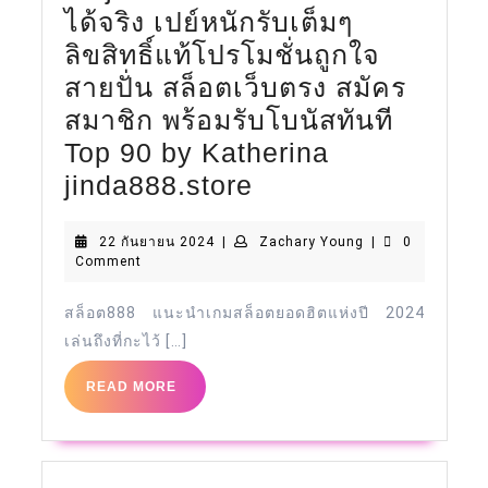
ได้จริง เปย์หนักรับเต็มๆ
ลิขสิทธิ์แท้โปรโมชั่นถูกใจ
สายปั่น สล็อตเว็บตรง สมัคร
สมาชิก พร้อมรับโบนัสทันที
Top 90 by Katherina
สล็อต
jinda888.store
เว็บ
22
Zachary
22 กันยายน 2024
|
Zachary Young
|
0
ตรง
กันยายน
Young
Comment
5
2024
November
สล็อต888 แนะนำเกมสล็อตยอดฮิตแห่งปี 2024
เล่นถึงที่กะไว้ […]
67
jinda888
READ
READ MORE
MORE
สมัคร
ง่าย
ถอน