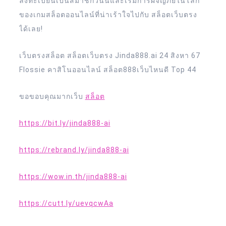
ลงทะเบียนเป็นสมาชิกวันนี้และเริ่มการผจญภัยในโลก
ของเกมสล็อตออนไลน์ที่น่าเร้าใจไปกับ สล็อตเว็บตรง
ได้เลย!
เว็บตรงสล็อต สล็อตเว็บตรง Jinda888.ai 24 สิงหา 67
Flossie คาสิโนออนไลน์ สล็อต888เว็บไหนดี Top 44
ขอขอบคุณมากเว็บ
สล็อต
https://bit.ly/jinda888-ai
https://rebrand.ly/jinda888-ai
https://wow.in.th/jinda888-ai
https://cutt.ly/uevqcwAa