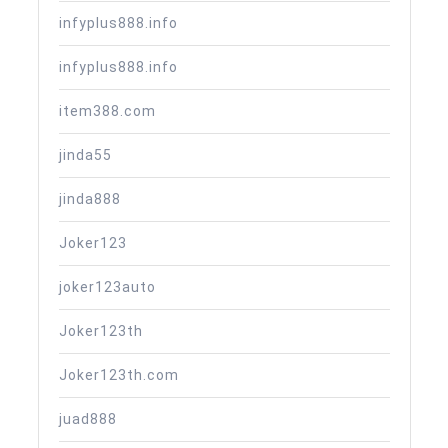
infyplus888.info
infyplus888.info
item388.com
jinda55
jinda888
Joker123
joker123auto
Joker123th
Joker123th.com
juad888