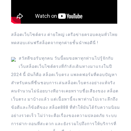
สล็อตเว็บไซต์ตรง ค่ายใหญ่ เครือข่ายครอบคลุมทั่วไทย
ทดสอบเล่นฟรีสล็อตจากทุกค่ายชั้นนำพอดีนี่ !
สวัสดีขอรับทุกคน วันนี้ผมขอพาทุกท่านไปรู้จักกับ
เว็บสล็อตเว็บไซต์ตรงที่กำลังเดินทางมาแรงในปี
2024 นี้ มันก็คือ สล็อตเว็บตรง แพลตฟอร์มที่ตอบปัญหา
สำหรับคนที่ชื่นชอบการเล่นสล็อตเว็บตรงอย่างแท้จริง
คนจำนวนไม่น้อยบางทีอาจเคยทราบชื่อเสียงของ สล็อต
เว็บตรง มาบ้างแล้ว แต่เนื้อหานี้จะพาท่านไปเจาะลึกถึง
ข้อดีและก็ข้อดีของ สล็อต888 ที่ทำให้มันได้รับความนิยม
อย่างรวดเร็ว ไม่ว่าจะคือเรื่องของความปลอดภัย ระบบ
การฝาก-ถอนที่สะดวก และยังรวมไปถึงการให้บริการที่