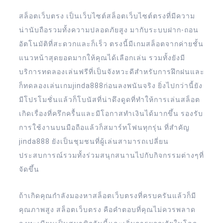
สล็อตเว็บตรง เป็นเว็บไซต์สล็อตเว็บไซต์ตรงที่มีความ
น่านับถือรวมทั้งความปลอดภัยสูง มากับระบบฝาก-ถอน
อัตโนมัติที่สะดวกและก็เร็ว ตรงนี้มีเกมสล็อตจากค่ายชั้น
แนวหน้าสุดยอดมากให้คุณได้เลือกเล่น รวมทั้งยังมี
บริการทดลองเล่นฟรีที่เป็นจังหวะดีสำหรับการฝึกฝนและ
ก็ทดลองเล่นเกมjinda888ก่อนลงพนันจริง ยิ่งไปกว่านี้ยัง
มีโปรโมชั่นแล้วก็โบนัสที่น่าดึงดูดที่ทำให้การเล่นสล็อต
เกิดเรื่องที่ครึกครื้นและมีโอกาสทำเงินได้มากขึ้น รองรับ
การใช้งานบนมือถือแล้วก็สมาร์ทโฟนทุกรุ่น ที่สำคัญ
jinda888 ยังเป็นชุมชนที่ผู้เล่นสามารถเปลี่ยน
ประสบการณ์รวมทั้งร่วมสนุกสนานไปกับกิจกรรมต่างๆที่
จัดขึ้น
ถ้าเกิดคุณกำลังมองหาสล็อตเว็บตรงที่ครบครันแล้วก็มี
คุณภาพสูง สล็อตเว็บตรง คือคำตอบที่คุณไม่ควรพลาด