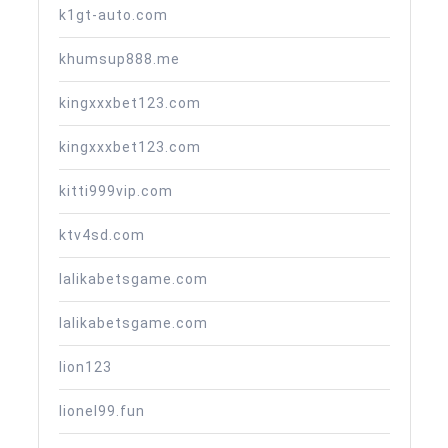
k1gt-auto.com
khumsup888.me
kingxxxbet123.com
kingxxxbet123.com
kitti999vip.com
ktv4sd.com
lalikabetsgame.com
lalikabetsgame.com
lion123
lionel99.fun