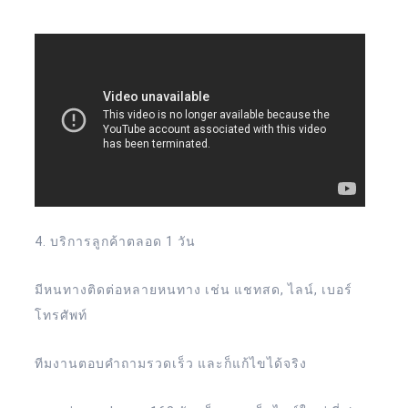
4. บริการลูกค้าตลอด 1 วัน
มีหนทางติดต่อหลายหนทาง เช่น แชทสด, ไลน์, เบอร์
โทรศัพท์
ทีมงานตอบคำถามรวดเร็ว และก็แก้ไขได้จริง