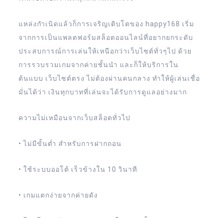
แหล่งกำเนิดแล้วก็การเจริญเติบโตของ happy168 เริ่ม
จากการเป็นแพลตฟอร์มสล็อตออนไลน์ที่อยากยกระดับ
ประสบการณ์การเล่นให้เหนือกว่าเว็บไซต์ทั่วๆไป ด้วย
การรวบรวมเกมจากค่ายชั้นนำ และก็ให้บริการใน
ต้นแบบ เว็บไซต์ตรง ไม่ต้องผ่านคนกลาง ทำให้ผู้เล่นเชื่อ
มั่นได้ว่า เงินทุกบาทที่เล่นจะได้รับการดูแลอย่างมาก
ความไม่เหมือนจากเว็บสล็อตทั่วไป
• ไม่มีขั้นต่ำ สำหรับการฝากถอน
• ใช้ระบบออโต้ เร็วข้างใน 10 วินาที
• เกมแตกง่ายจากค่ายดัง