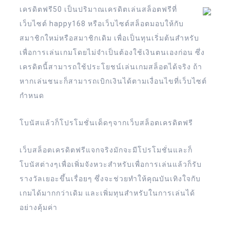
เครดิตฟรี50 เป็นปริมาณเครดิตเล่นสล็อตฟรีที่
เว็บไซต์ happy168 หรือเว็บไซต์สล็อตมอบให้กับ
สมาชิกใหม่หรือสมาชิกเดิม เพื่อเป็นทุนเริ่มต้นสำหรับ
เพื่อการเล่นเกมโดยไม่จำเป็นต้องใช้เงินตนเองก่อน ซึ่ง
เครดิตนี้สามารถใช้ประโยชน์เล่นเกมสล็อตได้จริง ถ้า
หากเล่นชนะก็สามารถเบิกเงินได้ตามเงื่อนไขที่เว็บไซต์
กำหนด
โบนัสแล้วก็โปรโมชั่นเด็ดๆจากเว็บสล็อตเครดิตฟรี
เว็บสล็อตเครดิตฟรีแจกจริงมักจะมีโปรโมชั่นและก็
โบนัสต่างๆเพื่อเพิ่มจังหวะสำหรับเพื่อการเล่นแล้วก็รับ
รางวัลเยอะขึ้นเรื่อยๆ ซึ่งจะช่วยทำให้คุณบันเทิงใจกับ
เกมได้มากกว่าเดิม และเพิ่มทุนสำหรับในการเล่นได้
อย่างคุ้มค่า