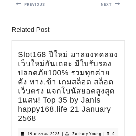
PREVIOUS
NEXT
Previous
Next
post:
post:
Related Post
Slot168 ปีใหม่ มาลองทดลอง
เว็บใหม่กันเถอะ มีใบรับรอง
ปลอดภัย100% รวมทุกค่าย
ดัง ทางเข้า เกมสล็อต สล็อต
เว็บตรง แจกโบนัสยอดสูงสุด
1แสน! Top 35 by Janis
happy168.life 21 January
Slot168
2568
ปี
19
Zachary
19 มกราคม 2025
|
Zachary Young
|
0