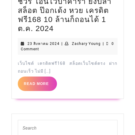
อยาก
ชัวร์ โอนไวบาคาร่า ยิงปลา
by
ปั่น
สล็อต ป๊อกเด้ง หวย เครดิต
Janis
นาน
ฟรี168 10 ล้านก็ถอนได้ 1
happy168.life
Happy168
สมัคร
ต.ค. 2024
21
เว็บ
เลย
January
23
Zachary
23 สิงหาคม 2024
|
Zachary Young
|
0
สล็อต
เครดิต
2568
สิงหาคม
Young
Comment
ใน
ฟรี
2024
ดวงใจ
188
เว็บไซต์ เครดิตฟรี168 สล็อตเว็บไซต์ตรง ฝาก
ถอนเร็ว ไม่มี […]
นัก
เกม
ลงทุน
สด
READ
READ MORE
MORE
Top
เล่น
44
กัน
by
สดๆ
Eugenio
จาก
Search
happy168.win
บ่อน
for: