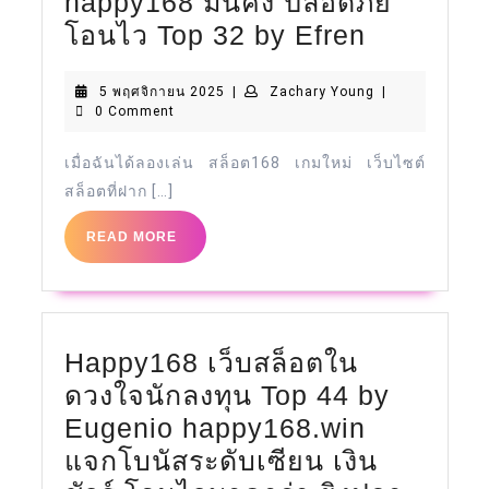
ดัง
happy168 มั่นคง ปลอดภัย
สล็อต
ทาง
โอนไว Top 32 by Efren
เครดิต
เข้า
5
Zachary
5 พฤศจิกายน 2025
|
Zachary Young
|
ฟรี
เกม
พฤศจิกายน
Young
0 Comment
happy168
สล็อต
2025
8
สล็อต
เมื่อฉันได้ลองเล่น สล็อต168 เกมใหม่ เว็บไซต์
สล็อตที่ฝาก […]
ธันวาคม
เว็บ
2026
ตรง
READ
READ MORE
MORE
สล็อต
แจก
เครดิต
โบนัส
ฟรี
ยอด
สาย
Happy168 เว็บสล็อตใน
สูงสุด
ฟรี
ดวงใจนักลงทุน Top 44 by
1แสน!
งบ
Eugenio happy168.win
Top
น้อย
แจกโบนัสระดับเซียน เงิน
35