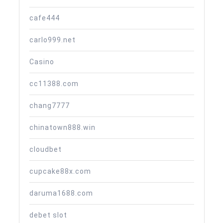
cafe444
carlo999.net
Casino
cc11388.com
chang7777
chinatown888.win
cloudbet
cupcake88x.com
daruma1688.com
debet slot