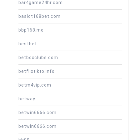
bar4game24hr.com
baslot168bet.com
bbp168.me
bestbet
betboxclubs.com
betflixtikto.info
betm4vip.com
betway
betwin6666.com
betwin6666.com
bh99