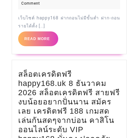
ใหม่
มกราคม
Young
Comment
มา
2025
ลอง
เว็บไซต์ happy168 ฝากถอนไม่มีขั้นต่ำ ฝาก-ถอน
รายได้ตั้ง […]
ทดลอง
เว็บ
READ
READ MORE
MORE
ใหม่
กัน
เถอะ
มี
สล็อตเครดิตฟรี
ใบรับ
happy168.uk 8 ธันวาคม
รอง
2026 สล็อตเครดิตฟรี สายฟรี
ปลอดภัย100%
งบน้อยอยากปั่นนาน สมัคร
รวม
เลย เครดิตฟรี 188 เกมสด
ทุก
เล่นกันสดๆจากบ่อน คาสิโน
ค่าย
ออนไลน์ระดับ VIP