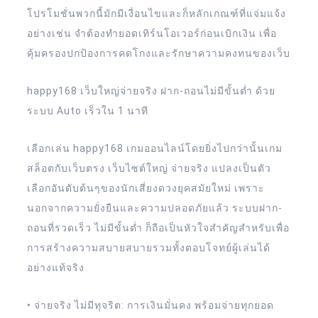
โปรโมชั่นพวกนี้มักมีเงื่อนไขและก็หลักเกณฑ์ที่แจ่มแจ้ง
อย่างเช่น จำต้องทำยอดเทิร์นโอเวอร์ก่อนเบิกเงิน เพื่อ
คุ้มครองปกป้องการคดโกงและรักษาความคงทนของเว็บ
happy168 เว็บใหญ่จ่ายจริง ฝาก-ถอนไม่มีขั้นต่ำ ด้วย
ระบบ Auto เร็วใน 1 นาที
เลือกเล่น happy168 เกมออนไลน์โดยยิ่งไปกว่านั้นเกม
สล็อตกับเว็บตรง เว็บไซต์ใหญ่ จ่ายจริง แปลงเป็นตัว
เลือกอันดับต้นๆของนักเสี่ยงดวงยุคสมัยใหม่ เพราะ
นอกจากความยั่งยืนและความปลอดภัยแล้ว ระบบฝาก-
ถอนที่รวดเร็ว ไม่มีขั้นต่ำ ก็ถือเป็นหัวใจสำคัญสำหรับเพื่อ
การสร้างความสบายสบายรวมทั้งตอบโจทย์ผู้เล่นได้
อย่างแท้จริง
• จ่ายจริง ไม่มีทุจริต: การเงินมั่นคง พร้อมจ่ายทุกยอด