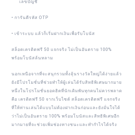
เลขบัญชี
• การันตีรหัส OTP
• เข้าระบบ แล้วก็เริ่มฝากเงินเพื่อรับโบนัส
สล็อตเครดิตฟรี 50 แจกจริง ไม่เป็นอันตราย 100%
พร้อมโบนัสล้นหลาม
นอกเหนือจากที่จะสนุกรวมทั้งลุ้นรางวัลใหญ่ได้ง่ายแล้ว
ยังมีโปรโมชั่นที่ช่วยทำให้ผู้เล่นได้รับสิทธิพิเศษมากมาย
หนึ่งในโปรโมชั่นยอดฮิตที่นักเดิมพันทุกคนไม่ควรพลาด
คือ เครดิตฟรี 50 จากเว็บไซต์ สล็อตเครดิตฟรี แจกจริง
ที่ให้ท่านเล่นได้แบบไม่ต้องฝากเงินก่อนและยังมั่นใจได้
ว่าไม่เป็นอันตราย 100% พร้อมโบนัสและสิทธิพิเศษอีก
มากมายที่จะช่วยเพิ่มช่องทางชนะและทำกำไรได้จริง