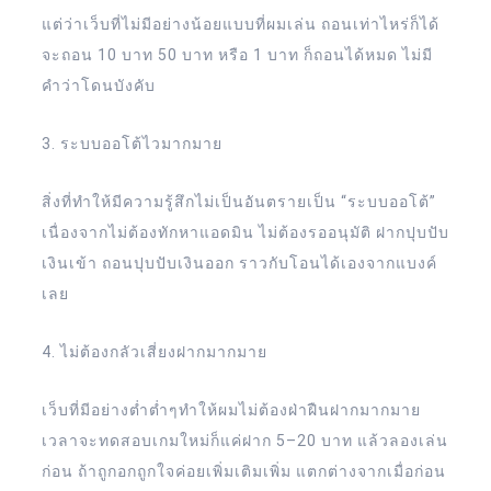
แต่ว่าเว็บที่ไม่มีอย่างน้อยแบบที่ผมเล่น ถอนเท่าไหร่ก็ได้
จะถอน 10 บาท 50 บาท หรือ 1 บาท ก็ถอนได้หมด ไม่มี
คำว่าโดนบังคับ
3. ระบบออโต้ไวมากมาย
สิ่งที่ทำให้มีความรู้สึกไม่เป็นอันตรายเป็น “ระบบออโต้”
เนื่องจากไม่ต้องทักหาแอดมิน ไม่ต้องรออนุมัติ ฝากปุบปับ
เงินเข้า ถอนปุบปับเงินออก ราวกับโอนได้เองจากแบงค์
เลย
4. ไม่ต้องกลัวเสี่ยงฝากมากมาย
เว็บที่มีอย่างต่ำต่ำๆทำให้ผมไม่ต้องฝ่าฝืนฝากมากมาย
เวลาจะทดสอบเกมใหม่ก็แค่ฝาก 5–20 บาท แล้วลองเล่น
ก่อน ถ้าถูกอกถูกใจค่อยเพิ่มเติมเพิ่ม แตกต่างจากเมื่อก่อน