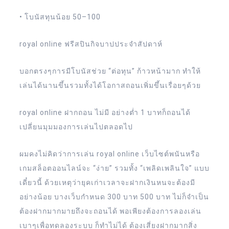
• โบนัสทุนน้อย 50–100
royal online ฟรีสปินกิจบาปประจำสัปดาห์
บอกตรงๆการมีโบนัสช่วย “ต่อทุน” ก้าวหน้ามาก ทำให้
เล่นได้นานขึ้นรวมทั้งได้โอกาสถอนเพิ่มขึ้นเรื่อยๆด้วย
royal online ฝากถอน ไม่มี อย่างต่ำ 1 บาทก็ถอนได้
เปลี่ยนมุมมองการเล่นไปตลอดไป
ผมคงไม่คิดว่าการเล่น royal online เว็บไซต์พนันหรือ
เกมสล็อตออนไลน์จะ “ง่าย” รวมทั้ง “เพลิดเพลินใจ” แบบ
เดี๋ยวนี้ ด้วยเหตุว่ายุคเก่าเวลาจะฝากเงินหนจะต้องมี
อย่างน้อย บางเว็บกำหนด 300 บาท 500 บาท ไม่ก็จำเป็น
ต้องฝากมากมายถึงจะถอนได้ พอเพียงต้องการลองเล่น
เบาๆเพื่อทดลองระบบ ก็ทำไม่ได้ ต้องเสี่ยงฝากมากสิ่ง