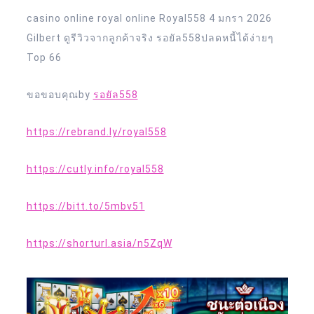
casino online royal online Royal558 4 มกรา 2026
Gilbert ดูรีวิวจากลูกค้าจริง รอยัล558ปลดหนี้ได้ง่ายๆ
Top 66
ขอขอบคุณby
รอยัล558
https://rebrand.ly/royal558
https://cutly.info/royal558
https://bitt.to/5mbv51
https://shorturl.asia/n5ZqW