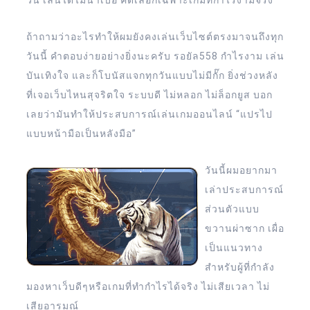
ถ้าถามว่าอะไรทำให้ผมยังคงเล่นเว็บไซต์ตรงมาจนถึงทุก
วันนี้ คำตอบง่ายอย่างยิ่งนะครับ รอยัล558 กำไรงาม เล่น
บันเทิงใจ และก็โบนัสแจกทุกวันแบบไม่มีกั๊ก ยิ่งช่วงหลัง
ที่เจอเว็บไหนสุจริตใจ ระบบดี ไม่หลอก ไม่ล็อกยูส บอก
เลยว่ามันทำให้ประสบการณ์เล่นเกมออนไลน์ “แปรไป
แบบหน้ามือเป็นหลังมือ”
วันนี้ผมอยากมา
เล่าประสบการณ์
ส่วนตัวแบบ
ขวานผ่าซาก เผื่อ
เป็นแนวทาง
สำหรับผู้ที่กำลัง
มองหาเว็บดีๆหรือเกมที่ทำกำไรได้จริง ไม่เสียเวลา ไม่
เสียอารมณ์