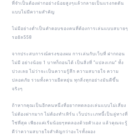
ที่จำเป็นต้องฝากอย่างน้อยสูงๆแล้วกลายเป็นแรงกดดัน
แบบไม่มีความสำคัญ
ไม่มีอย่างต่ำเป็นคำตอบของคนที่ต้องการเล่นแบบสบายๆ
รอยัล558
จากประสบการณ์ตรงของผม การเล่นกับเว็บที่ ฝากถอน
ไม่มี อย่างน้อย 1 บาทก็ถอนได้ เป็นสิ่งที่ “แปลงเกม” ทั้ง
ปวงเลย ไม่ว่าจะเป็นความรู้สึก ความสบายใจ ความ
ปลอดภัย รวมทั้งความยืดหยุ่น ทุกสิ่งทุกอย่างมันดีขึ้น
จริงๆ
ถ้าหากคุณเป็นอีกคนหนึ่งที่อยากทดลองเล่นแบบไม่เสี่ยง
ไม่ต้องฝากมาก ไม่ต้องทำเทิร์น เว็บประเภทนี้เป็นลู่ทางที่
ใช่ที่สุด เพียงแค่เริ่มน้อยๆทดลองด้วยตัวเอง แล้วคุณจะรู้
ดีว่าความสบายใจสำคัญกว่าอะไรทั้งผอง