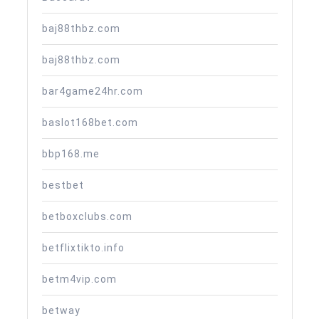
baj88thbz.com
baj88thbz.com
bar4game24hr.com
baslot168bet.com
bbp168.me
bestbet
betboxclubs.com
betflixtikto.info
betm4vip.com
betway