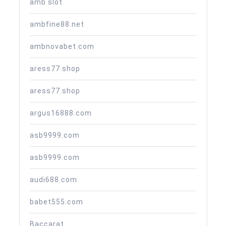
amb slot
ambfine88.net
ambnovabet.com
aress77.shop
aress77.shop
argus16888.com
asb9999.com
asb9999.com
audi688.com
babet555.com
Baccarat