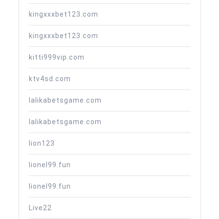
kingxxxbet123.com
kingxxxbet123.com
kitti999vip.com
ktv4sd.com
lalikabetsgame.com
lalikabetsgame.com
lion123
lionel99.fun
lionel99.fun
Live22