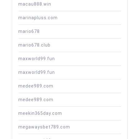
macau888.win
marinapluss.com
mario678
mario678.club
maxworld99.fun
maxworld99.fun
medee989.com
medee989.com
meekin365day.com
megawaysbet789.com