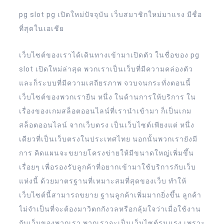
pg slot pg เปิดใหม่ปัจจุบัน เว็บสมาชิกใหม่มาแรง มีชื่อ
ที่สุดในเอเชีย
เว็บไซต์ของเราได้เดินทางเข้ามาเปิดตัว ในชื่อของ pg
slot เปิดใหม่ล่าสุด พวกเราเป็นเว็บที่มีความคล่องตัว
และก็ระบบที่มีความเสถียรภาพ จวบจนกระทั่งตอนนี้
เว็บไซต์ของพวกเรายืน หนึ่ง ในด้านการให้บริการ ใน
เรื่องของเกมสล็อตออนไลน์ที่เรานำเข้ามา ก็เป็นเกม
สล็อตออนไลน์ จากเว็บตรง เป็นเว็บไซต์เพียงแต่ หนึ่ง
เดียวที่เป็นเว็บตรงในประเทศไทย นอกนั้นพวกเรายังมี
การ คิดแผนจะขยายโครงข่ายให้มีขนาดใหญ่เพิ่มขึ้น
เรื่อยๆ เพื่อรองรับลูกค้าที่อยากเข้ามาใช้บริการกับเว็บ
แห่งนี้ ด้วยมาตรฐานที่เหมาะสมที่สุดของเว็บ ทำให้
เว็บไซต์นี้สามารถขยาย ฐานลูกค้าเพิ่มมากยิ่งขึ้น ลูกค้า
ไม่จำเป็นที่จะต้องมาวิตกกังวลหรือกลุ้มใจว่าเมื่อใช้งาน
กับเว็บของพวกเรา พวกเราจะเป็นเว็บไซต์รุนแรง เพราะ