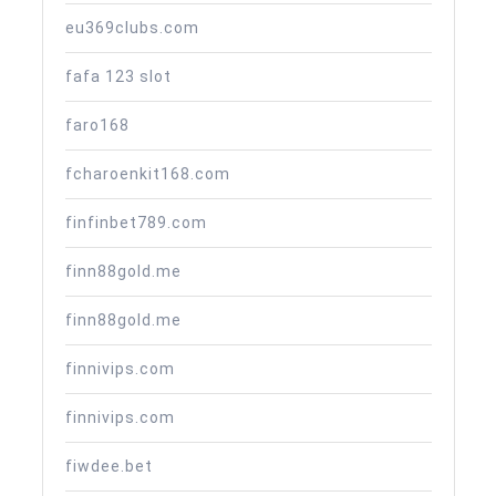
eu369clubs.com
fafa 123 slot
faro168
fcharoenkit168.com
finfinbet789.com
finn88gold.me
finn88gold.me
finnivips.com
finnivips.com
fiwdee.bet