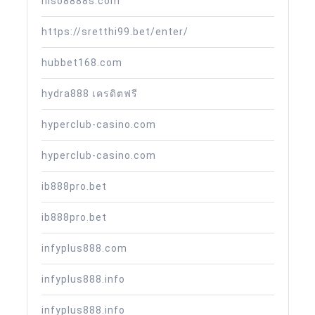
hiso8888s.com
https://sretthi99.bet/enter/
hubbet168.com
hydra888 เครดิตฟรี
hyperclub-casino.com
hyperclub-casino.com
ib888pro.bet
ib888pro.bet
infyplus888.com
infyplus888.info
infyplus888.info