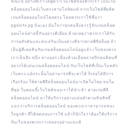
ขณะนี้ อย่างที่เราได้พูดว่าเว็บไซต์ของพวกเรา เป็นเว็บ
สล็อตออนไลน์เว็บตรงสายโลหิตแท้ จากเว็บไซต์ที่ผลิต
เกมสล็อตออนไลน์โดยตรง โดยพวกเราใช้ชื่อว่า
pgslotx pg นั่นเอง มั่นใจว่าทุกคนจึงควรรู้จักเกมสล็อต
ออนไลน์ค่ายนี้กันอย่างดีเยี่ยม ด้วยเหตุว่าพวกเราได้รับ
การผลักดันและส่งเสริมเป็นอย่างดีจากค่ายพีจีสล็อต ถ้า
เป็นผู้ที่เคยชินกับเกมสล็อตออนไลน์อยู่แล้ว เว็บของพวก
เราเป็นอีก หนึ่ง ทางออก เนื่องด้วยเมื่อหลายปีก่อนมีคนที่
อยากได้เล่นเกมสล็อตออนไลน์ กับเว็บไซต์ที่เป็นเว็บหลัก
เว็บตรง แม้กระนั้นไม่สามารถที่จะหาได้ ก็เลยได้มีการ
เรียกร้อง ให้ค่ายพีจีสล็อตออนไลน์มาเปิดในไทย จนใน
ที่สุด ในตอนนี้เว็บไซต์ของเราได้นำเข้า ค่ายเกมพีจี
สล็อตออนไลน์ มาให้บริการอย่างแม่นยำตามลิขสิทธิ์
แน่ๆว่าบริการสล็อตออนไลน์ ของพวกเราสามารถชนะ
ใจลูกค้า ที่ได้ทดสอบการใช้ แล้วก็ปักใจว่าต้องใช้บริการ
กับเว็บของพวกเราเสมอๆอย่างแน่แท้