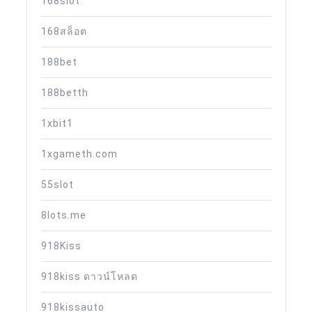
168slot
168สล็อต
188bet
188betth
1xbit1
1xgameth.com
55slot
8lots.me
918Kiss
918kiss ดาวน์โหลด
918kissauto