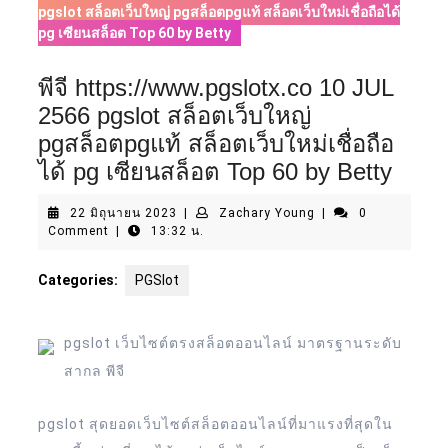
pgslot สล็อตเว็บใหญ่ pgสล็อตpgแท้ สล็อตเว็บใหม่เชื่อถือได้
pg เซียนสล็อต Top 60 by Betty
พีจี https://www.pgslotx.co 10 JUL
2566 pgslot สล็อตเว็บใหญ่
pgสล็อตpgแท้ สล็อตเว็บใหม่เชื่อถือ
ได้ pg เซียนสล็อต Top 60 by Betty
22
Zachary
22 มิถุนายน 2023
|
Zachary Young
|
0
มิถุนายน
Young
Comment
|
13:32 น.
2023
Categories:
PGSlot
pgslot เว็บไซต์ตรงสล็อตออนไลน์ มาตรฐานระดับ
สากล พีจี
pgslot สุดยอดเว็บไซต์สล็อตออนไลน์ที่มาแรงที่สุดใน