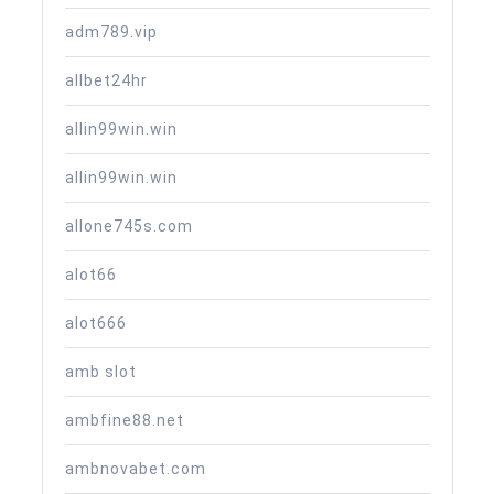
adm789.vip
allbet24hr
allin99win.win
allin99win.win
allone745s.com
alot66
alot666
amb slot
ambfine88.net
ambnovabet.com