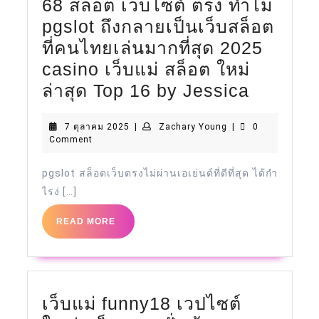
68 สล็อต เว็บไซต์ ตรง ทำไม
pgslot ถึงกลายเป็นเว็บสล็อต
ที่คนไทยเล่นมากที่สุด 2025
casino เว็บแม่ สล็อต ใหม่
สล็อต
ล่าสุด Top 16 by Jessica
fullslotp
7
Zachary
7 ตุลาคม 2025
|
Zachary Young
|
0
4
ตุลาคม
Young
Comment
NOV
2025
68
pgslot สล็อตเว็บตรงไม่ผ่านเอเย่นต์ที่ดีที่สุด ได้กำ
ไรง่ […]
สล็อต
เว็บไซต์
READ
READ MORE
MORE
ตรง
ทำไม
pgslot
ถึง
เว็บแม่ funny18 เวปไซต์