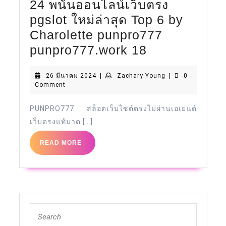
เว็บ
24 พนันออนไลน์เว็บตรง
ใหม่
ลื่น
pgslot ใหม่ล่าสุด Top 6 by
ล่าสุด
ไม่
Charolette punpro777
Top
สล็อต
หน่วง
punpro777.work 18
16
เว็บไซต์
โปร
by
26
Zachary
26 มีนาคม 2024
|
Zachary Young
|
0
ตรง
ใหม่
Jessica
มีนาคม
Young
Comment
พฤษภา
ทุก
2024
24
วัน
PUNPRO777 สล็อตเว็บไซต์ตรงไม่ผ่านเอเย่นต์
เว็บตรงแท้มาต […]
พนัน
ใหม่
ออนไลน์
ล่าสุด
READ
READ MORE
MORE
เว็บ
Top
ตรง
75
pgslot
by
ใหม่
Brodie
Search
ล่าสุด
funny18
for: