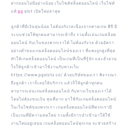
ฝากถอนไม่มีอย่างน้อย เว็บไซต์สล็อตออนไลน์ เว็บไซต์
แท้
pg
slot เปิดใหม่ล่าสุด
ลูกค้าที่มีเงินทุนน้อย ไม่ต้องกังวลเนื่องจากค่ายเกม พีจี มี
ระบบช่วยให้ทุกคนสามารถเข้าถึง รวมทั้งเล่นเกมสล็อต
ออนไลน์ กับเว็บของพวกเราได้ ไม่ต้องกังวล ด้วยอัตรา
อย่างต่ำของเกมสล็อตออนไลน์ของเรา ที่แพงถูกสูงที่สุด
ทำให้เกมสล็อตออนไลน์ เป็นเกมที่เป็นที่รู้จัก และยั่วยวน
ใจให้ลูกค้าเข้ามาใช้งานกับทางเว็บ
https://www.pgslotx.co/ ด้วยบริษัทของเรา พิจารณา
ถึงลูกค้า เราก็เลยให้บริการ แล้วก็ให้ลูกค้าทุกคน
สามารถเล่นเกมสล็อตออนไลน์ กับทางเว็บของเราได้
โดยไม่ต้องขนเงิน ทุนที่มาก มาใช้กับเกมสล็อตออนไลน์
ในเว็บไซต์ของพวกเรา เกมสล็อตออนไลน์ที่พวกเรามี
เป็นเกมที่มีความสดใหม่ รวมทั้งมีการนำเข้ามาให้ใช้
งานใหม่อยู่เสมอ เกมสล็อตออนไลน์ทุกเกม จะช่วยสร้าง