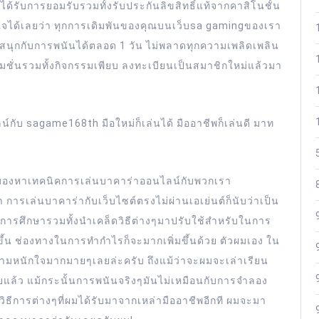
ได้รับการยอมรับรวมทั้งรับประกันลิขสิทธิ์แท้จากคาสิโนชั้น
นใจได้เลยว่า ทุกการเดิมพันของคุณบนเว็บsa gamingของเรา
้น สนุกกับการพนันได้ตลอด 1 วัน ไม่พลาดทุกความเพลิดเพลิน
ชั่นรวมทั้งกิจกรรมเพียบ ลงทะเบียนเป็นสมาชิกใหม่แล้วมา
์กับ sagame168th มือใหม่ก็เล่นได้ มืออาชีพก็เล่นดี มาท
งมองหาเทคนิคการเล่นบาคาร่าออนไลน์กับพวกเรา
การเล่นบาคาร่ากับเว็บไซต์ตรงไม่ผ่านเอเย่นต์ก็นับว่าเป็น
 การศึกษารวมทั้งนำเคล็ดวิธีต่างๆมาปรับใช้สำหรับในการ
ึ้น ช่องทางในการทำกำไรก็จะมากเพิ่มขึ้นด้วย ตัวผมเอง ใน
วามหนักใจมากมายๆเลยล่ะครับ ถึงแม้ว่าจะผมจะเล่าเรียน
แล้ว แม้กระนั้นการพนันจริงๆมันไม่เหมือนกับการจำลอง
วิธีการต่างๆที่ผมได้รับมาจากเหล่ามืออาชีพอีกที ผมจะมา