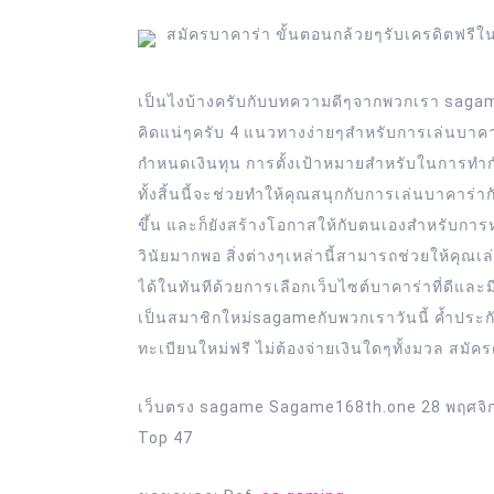
สมัครบาคาร่า ขั้นตอนกล้วยๆรับเครดิตฟรีใน
เป็นไงบ้างครับกับบทความดีๆจากพวกเรา sagame
คิดแน่ๆครับ 4 แนวทางง่ายๆสำหรับการเล่นบาคาร
กำหนดเงินทุน การตั้งเป้าหมายสำหรับในการทำกำไร
ทั้งสิ้นนี้จะช่วยทำให้คุณสนุกกับการเล่นบาคาร่าก
ขึ้น และก็ยังสร้างโอกาสให้กับตนเองสำหรับการห
วินัยมากพอ สิ่งต่างๆเหล่านี้สามารถช่วยให้คุณเล
ได้ในทันทีด้วยการเลือกเว็บไซต์บาคาร่าที่ดีแ
เป็นสมาชิกใหม่sagameกับพวกเราวันนี้ ค้ำประ
ทะเบียนใหม่ฟรี ไม่ต้องจ่ายเงินใดๆทั้งมวล สมัครด
เว็บตรง sagame Sagame168th.one 28 พฤศจิกาย
Top 47