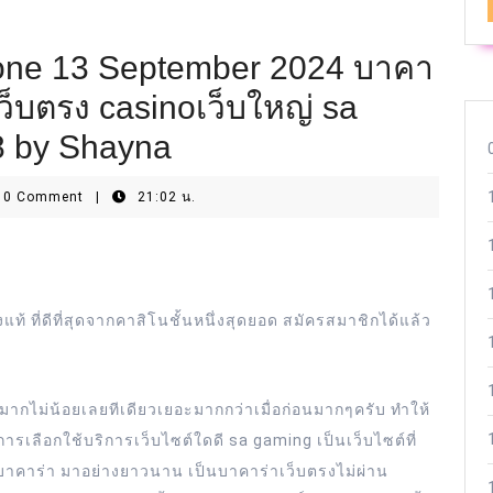
one 13 September 2024 บาคา
ว็บตรง casinoเว็บใหญ่ sa
8 by Shayna
y
0 Comment
|
21:02 น.
ท้ ที่ดีที่สุดจากคาสิโนชั้นหนึ่งสุดยอด สมัครสมาชิกได้แล้ว
มีมากไม่น้อยเลยทีเดียวเยอะมากกว่าเมื่อก่อนมากๆครับ ทำให้
รเลือกใช้บริการเว็บไซต์ใดดี sa gaming เป็นเว็บไซต์ที่
ง บาคาร่า มาอย่างยาวนาน เป็นบาคาร่าเว็บตรงไม่ผ่าน