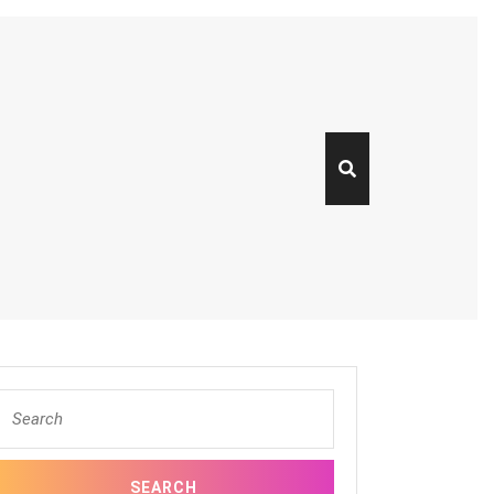
Search
or: