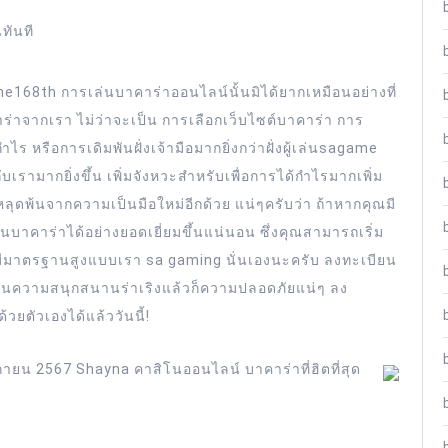
ทันที
168th การเล่นบาคาร่าออนไลน์นั้นมิได้ยากเหมือนอย่างที่
่าจากเรา ไม่ว่าจะเป็น การเลือกเว็บไซต์บาคาร่า การ
 หรือการเดิมพันฝั่งเจ้ามือมากยิ่งกว่าฝั่งผู้เล่นsagame
ับเรามากยิ่งขึ้น เพิ่มจังหวะสำหรับเพื่อการได้กำไรมากเพิ่ม
ลุดพ้นจากความเป็นมือใหม่อีกด้วย แน่ๆครับว่า ถ้าหากคุณมี
่นบาคาร่าได้อย่างยอดเยี่ยมขึ้นแน่นอน ซึ่งคุณสามารถเริ่ม
ละมีมาตรฐานสูงแบบเรา sa gaming นั่นเองนะครับ ลงทะเบียน
กันความสนุกสนานร่าเริงแล้วก็ความปลอดภัยแน่ๆ ลง
้วยตัวเองได้แล้ววันนี้!
น 2567 Shayna คาสิโนออนไลน์ บาคาร่าที่ฮิตที่สุด