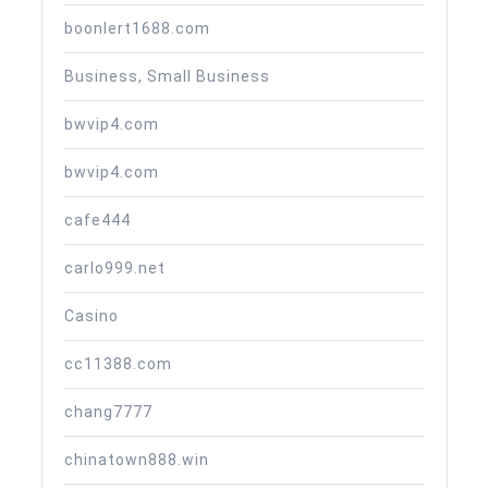
boonlert1688.com
Business, Small Business
bwvip4.com
bwvip4.com
cafe444
carlo999.net
Casino
cc11388.com
chang7777
chinatown888.win