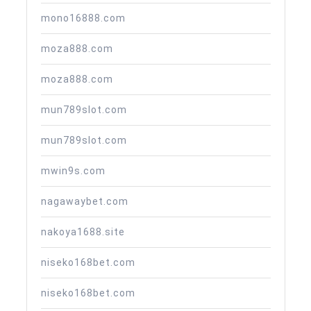
mono16888.com
moza888.com
moza888.com
mun789slot.com
mun789slot.com
mwin9s.com
nagawaybet.com
nakoya1688.site
niseko168bet.com
niseko168bet.com