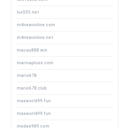
lux555.net
m4newonline.com
m4newonline.net
macau888.win
marinapluss.com
mario678
mario678.club
maxworld99.fun
maxworld99.fun
medee989.com