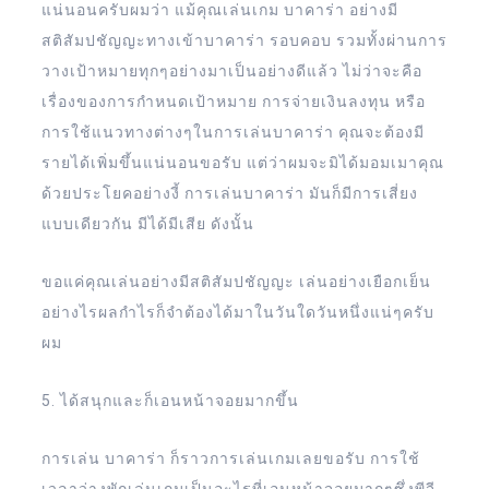
แน่นอนครับผมว่า แม้คุณเล่นเกม บาคาร่า อย่างมี
สติสัมปชัญญะทางเข้าบาคาร่า รอบคอบ รวมทั้งผ่านการ
วางเป้าหมายทุกๆอย่างมาเป็นอย่างดีแล้ว ไม่ว่าจะคือ
เรื่องของการกำหนดเป้าหมาย การจ่ายเงินลงทุน หรือ
การใช้แนวทางต่างๆในการเล่นบาคาร่า คุณจะต้องมี
รายได้เพิ่มขึ้นแน่นอนขอรับ แต่ว่าผมจะมิได้มอมเมาคุณ
ด้วยประโยคอย่างงี้ การเล่นบาคาร่า มันก็มีการเสี่ยง
แบบเดียวกัน มีได้มีเสีย ดังนั้น
ขอแค่คุณเล่นอย่างมีสติสัมปชัญญะ เล่นอย่างเยือกเย็น
อย่างไรผลกำไรก็จำต้องได้มาในวันใดวันหนึ่งแน่ๆครับ
ผม
5. ได้สนุกและก็เอนหน้าจอยมากขึ้น
การเล่น บาคาร่า ก็ราวการเล่นเกมเลยขอรับ การใช้
เวลาว่างพักเล่นเกมเป็นอะไรที่เอนหน้าจอยมากๆซึ่งพีจี