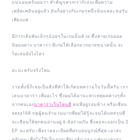
แน่นอนครับผมว่า สำคัญๆพวกเราก็เล่นเพื่อความ
เพลิดเพลินอยู่แล้ว มันก็อย่างกับเกมๆหนึ่งนั่นแหละขอรับ
เพียงแต่
มีการเดิมพันเล็กๆน้อยๆในเกมนั้นด้วย ซึ่งค่ายเกมยอด
นิยมอย่าง บาคาร่า มีเกมให้เลือกมากมายขนาดนั้น จะ
ไม่เล่นยังไงไหว
ล่ะนะครับจริงไหม
รวมทั้งนี่ก็เลยเป็นสิ่งที่ทำให้เกิดบทความในวันนี้ครับ เรา
เล่นบาคาร่า เพื่ออะไร ซึ่งผมได้มานะหาเหตุผลต่างๆทั้ง
จากตนเอง
บาคาร่าเว็บไหนดี
คนที่อยู่รอบข้าง หรือเซียน
sexy168.vipผู้คนจำนวนมากที่ผมได้รู้จะจนได้บทสรุปที่
จะเขียนให้ทุกคนอ่านอยู่ 6 ข้อร่วมกัน ซึ่งผมจะแยกเป็น 2
EP. นะครับ เพื่อรายละเอียดที่ครบสมบูรณ์ที่สุด เอาล่ะ
ครับผม เพื่อไม่ให้เป็นการเสียเวล่ำเวลา แฟนบาคาร่า