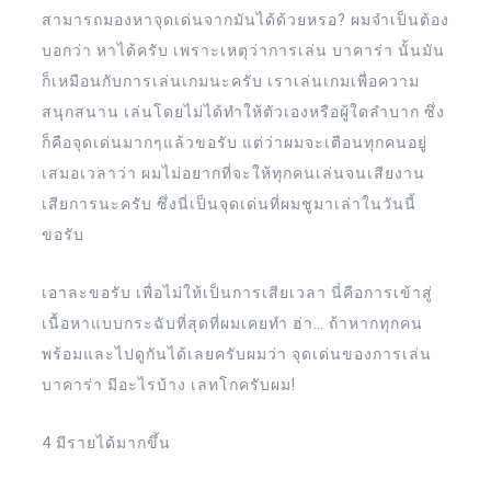
สามารถมองหาจุดเด่นจากมันได้ด้วยหรอ? ผมจำเป็นต้อง
บอกว่า หาได้ครับ เพราะเหตุว่าการเล่น บาคาร่า นั้นมัน
ก็เหมือนกับการเล่นเกมนะครับ เราเล่นเกมเพื่อความ
สนุกสนาน เล่นโดยไม่ได้ทำให้ตัวเองหรือผู้ใดลำบาก ซึ่ง
ก็คือจุดเด่นมากๆแล้วขอรับ แต่ว่าผมจะเตือนทุกคนอยู่
เสมอเวลาว่า ผมไม่อยากที่จะให้ทุกคนเล่นจนเสียงาน
เสียการนะครับ ซึ่งนี่เป็นจุดเด่นที่ผมชูมาเล่าในวันนี้
ขอรับ
เอาละขอรับ เพื่อไม่ให้เป็นการเสียเวลา นี่คือการเข้าสู่
เนื้อหาแบบกระฉับที่สุดที่ผมเคยทำ ฮ่า… ถ้าหากทุกคน
พร้อมและไปดูกันได้เลยครับผมว่า จุดเด่นของการเล่น
บาคาร่า มีอะไรบ้าง เลทโกครับผม!
4 มีรายได้มากขึ้น