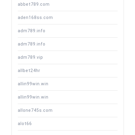
abbet789.com
aden168ss.com
adm789.info
adm789.info
adm789.vip
allbet24hr
allin99win.win
allin99win.win
allone745s.com
alot66