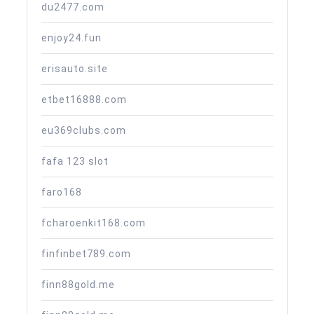
du2477.com
enjoy24.fun
erisauto.site
etbet16888.com
eu369clubs.com
fafa 123 slot
faro168
fcharoenkit168.com
finfinbet789.com
finn88gold.me