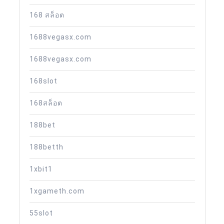
168 สล็อต
1688vegasx.com
1688vegasx.com
168slot
168สล็อต
188bet
188betth
1xbit1
1xgameth.com
55slot