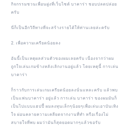
กิจกรรมชวนเพื่อนฝูงที่เว็บไซต์ บาคาร่า ชอบปลดปล่อย
ครับ
นี่ก็เป็นอีกวิถีทางที่จะสร้างรายได้ให้ท่านเลยล่ะครับ
2. เพื่อความเครียดน้อยลง
อันนี้เป็นเหตุผลส่วนตัวของผมเลยครับ เนื่องจากว่าผม
ถูกใจเล่นเกมข้างหลังเลิกงานอยู่แล้ว โดยเหตุนี้ การเล่น
บาคาร่า
ก็ราวกับการเล่นเกมเครียดน้อยลงนั่นแหละครับ แล้วพบ
เป็นแฟนบาคาร่า อยู่แล้ว การเล่น บาคาร่า ของผมมันก็
เป็นไปแบบแฮปปี้ ผมลงทุนเล็กๆน้อยๆเพื่อเล่นเอาบันเทิง
ใจ ผ่อนคลายความเคลียดจากงานที่ทำ หรือเรื่องไม่
สบายใจที่พบ ผมว่ามันก็สุดยอดมากๆแล้วขอรับ