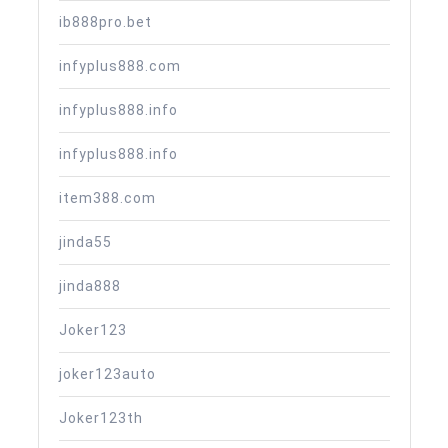
ib888pro.bet
infyplus888.com
infyplus888.info
infyplus888.info
item388.com
jinda55
jinda888
Joker123
joker123auto
Joker123th