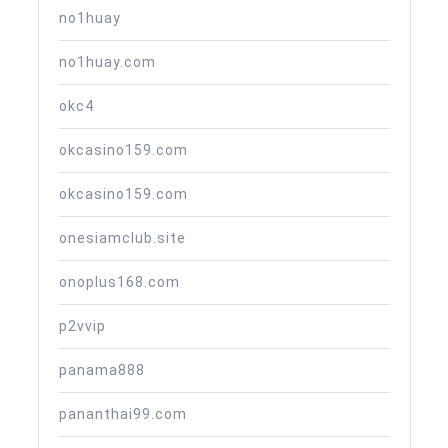
no1huay
no1huay.com
okc4
okcasino159.com
okcasino159.com
onesiamclub.site
onoplus168.com
p2vvip
panama888
pananthai99.com