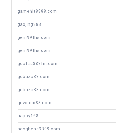
gamehit8888.com
gaojing888
gem99ths.com
gem99ths.com
goatza888fin.com
gobaza88.com
gobaza88.com
gowingo88.com
happy168
hengheng9899.com