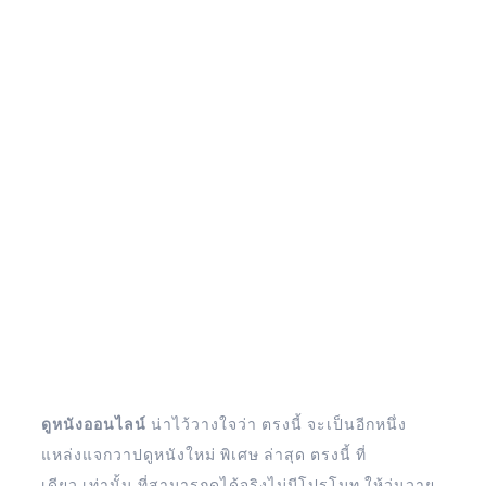
ดูหนังออนไลน์
น่าไว้วางใจว่า ตรงนี้ จะเป็นอีกหนึ่ง
แหล่งแจกวาปดูหนังใหม่ พิเศษ ล่าสุด ตรงนี้ ที่
เดียว เท่านั้น ที่สามารถดูได้จริงไม่มีโปรโมท ให้วุ่นวาย