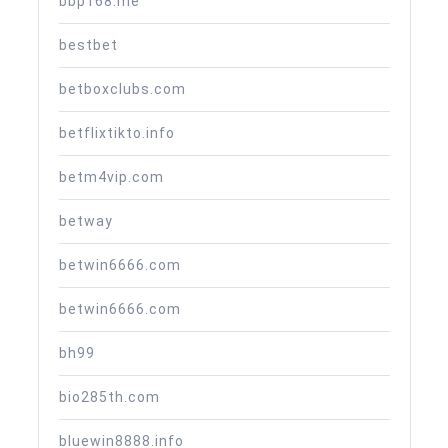
bbp168.me
bestbet
betboxclubs.com
betflixtikto.info
betm4vip.com
betway
betwin6666.com
betwin6666.com
bh99
bio285th.com
bluewin8888.info