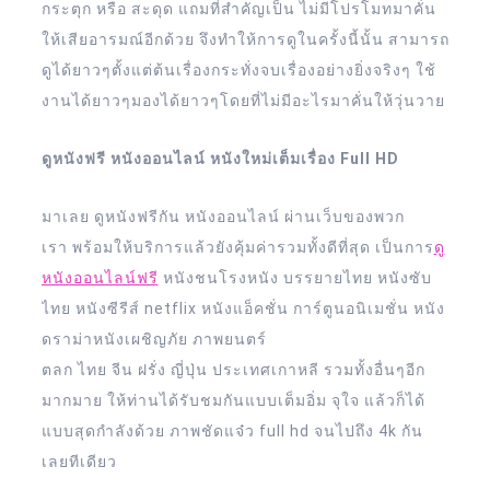
กระตุก หรือ สะดุด แถมที่สำคัญเป็น ไม่มีโปรโมทมาคั่น
ให้เสียอารมณ์อีกด้วย จึงทำให้การดูในครั้งนี้นั้น สามารถ
ดูได้ยาวๆตั้งแต่ต้นเรื่องกระทั่งจบเรื่องอย่างยิ่งจริงๆ ใช้
งานได้ยาวๆมองได้ยาวๆโดยที่ไม่มีอะไรมาคั่นให้วุ่นวาย
ดูหนังฟรี หนังออนไลน์ หนังใหม่เต็มเรื่อง Full HD
มาเลย ดูหนังฟรีกัน หนังออนไลน์ ผ่านเว็บของพวก
เรา พร้อมให้บริการแล้วยังคุ้มค่ารวมทั้งดีที่สุด เป็นการ
ดู
หนังออนไลน์ฟรี
หนังชนโรงหนัง บรรยายไทย หนังซับ
ไทย หนังซีรีส์ netflix หนังแอ็คชั่น การ์ตูนอนิเมชั่น หนัง
ดราม่าหนังเผชิญภัย ภาพยนตร์
ตลก ไทย จีน ฝรั่ง ญี่ปุ่น ประเทศเกาหลี รวมทั้งอื่นๆอีก
มากมาย ให้ท่านได้รับชมกันแบบเต็มอิ่ม จุใจ แล้วก็ได้
แบบสุดกำลังด้วย ภาพชัดแจ๋ว full hd จนไปถึง 4k กัน
เลยทีเดียว