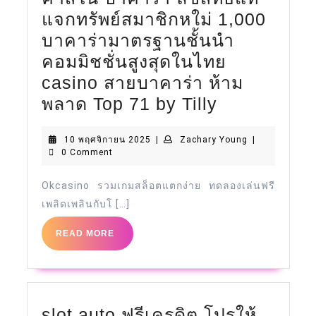
แจกทรัพย์สมาชิกหใม่ 1,000
บาคาร่ามาตรฐานชั้นนำ
คอมมิชชั่นสูงสุดในไทย
casino สายบาคาร่า ห้าม
คา
พลาด Top 71 by Tilly
สิโน
10
Zachary
10 พฤศจิกายน 2025
|
Zachary Young
|
Ok
พฤศจิกายน
Young
0 Comment
casino
2025
7
Okcasino รวมเกมสล็อตแตกง่าย ทดลองเล่นฟรี
เพลิดเพลินกับโ […]
ม.ค.
68
READ
READ MORE
MORE
คา
สิโน
บา
คา
slot auto ฟรีเครดิต โปรให้