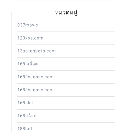
กัน
Tilly
ทั้ง
หมวดหมู่
ประเ
ถูก
037movie
จริง
123xos.com
จ่าย
13satanbets.com
จริง
168 สล็อต
1688vegasx.com
1688vegasx.com
168slot
168สล็อต
188bet