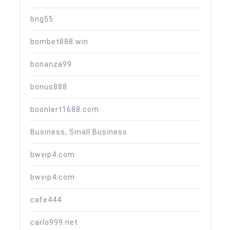
bng55
bombet888.win
bonanza99
bonus888
boonlert1688.com
Business, Small Business
bwvip4.com
bwvip4.com
cafe444
carlo999.net