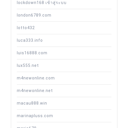
lockdown168 เข้าสู่ระบบ
london6789.com
lotto432
luca333.info
luis16888.com
lux555.net
m4newonline.com
m4newonline.net
macau888.win
marinapluss.com