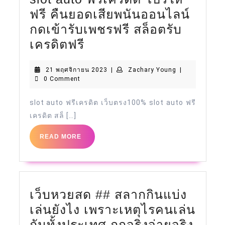
ร่า
ฟรี คืนยอดเสียพนันออนไลน์
ลิขสิทธิ์
กดเข้ารับเพชรฟรี สล็อตรับ
slot
แท้
เครดิตฟรี
auto
แจก
21
Zachary
21 พฤศจิกายน 2023
|
Zachary Young
|
ฟรี
ทรัพย์
พฤศจิกายน
Young
0 Comment
เครดิต
สมา
2023
โปร
ชิ
slot auto ฟรีเครดิต เว็บตรง100% slot auto ฟรี
เครดิต สล็ […]
ให้
กหใม่
ฟรี
1,000
READ
READ MORE
MORE
คืน
บา
ยอด
คา
เสีย
ร่า
พนัน
เว็บหวยสด ## สลากกินแบ่ง
มาตรฐาน
ออนไลน์
เล่นยังไง เพราะเหตุไรคนเล่น
ชั้น
เว็บ
กด
กันทั้งประเทศ ถูกจริงจ่ายจริง
นำ