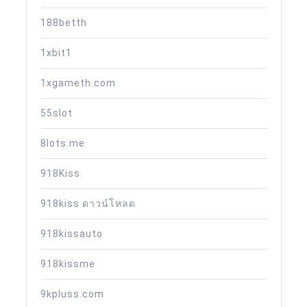
188betth
1xbit1
1xgameth.com
55slot
8lots.me
918Kiss
918kiss ดาวน์โหลด
918kissauto
918kissme
9kpluss.com