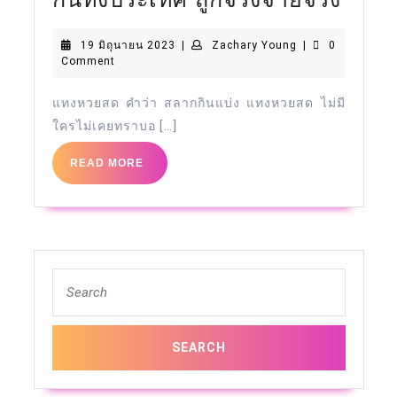
หวย
เข้า
คอมมิชชั่น
19
Zachary
19 มิถุนายน 2023
|
Zachary Young
|
0
สด
รับ
สูงสุด
มิถุนายน
Young
Comment
##
เพชร
ใน
2023
สลาก
ฟรี
ไทย
แทงหวยสด คำว่า สลากกินแบ่ง แทงหวยสด ไม่มี
ใครไม่เคยทราบอ […]
กิน
สล็อต
casino
แบ่ง
รับ
สาย
READ
READ MORE
MORE
เล่น
เครดิต
บา
ยัง
ฟรี
คา
ไง
ร่า
เพรา
ห้าม
Search
เหตุ
พลาด
for:
ไร
Top
คน
71
เล่น
by