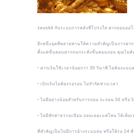
zeus66 กับระบบการคลังที่โปร่งใส ฝากถอนออโต้เ
อีกหนึ่งจุดที่หลายท่านให้ความสำคัญเป็นการฝาก
ตั้งแต่ขั้นตอนฝากจนกระทั่งขั้นตอนถอน คุณไม่ต้
• ฝากเงินใช้เวลาน้อยกว่า 30 วินาที ไม่ต้องแนบ
• เบิกเงินไม่ต้องรอรอบ ไม่จำกัดช่วงเวลา
• ไม่มีอย่างน้อยสำหรับการถอน จะถอน 50 หรือ 5
• ไม่มีหักค่าธรรมเนียม ถอนเยอะแค่ไหน ได้เต็มเท
ที่สำคัญเป็นไม่มีการอ้างระบบล่ม หรือให้รอ 24 ช