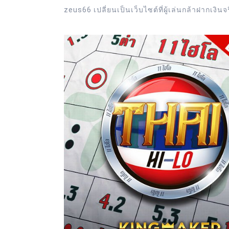
zeus66 เปลี่ยนเป็นเว็บไซต์ที่ผู้เล่นกล้าฝากเงินจ