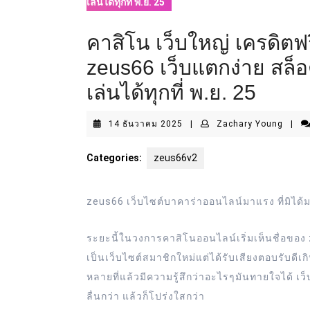
เล่นได้ทุกที่ พ.ย. 25
คาสิโน เว็บใหญ่ เครดิตฟ
zeus66 เว็บแตกง่าย สล็
เล่นได้ทุกที่ พ.ย. 25
14
Zacha
14 ธันวาคม 2025
|
Zachary Young
|
ธันวาคม
Young
2025
Categories:
zeus66v2
zeus66 เว็บไซต์บาคาร่าออนไลน์มาแรง ที่มิได้
ระยะนี้ในวงการคาสิโนออนไลน์เริ่มเห็นชื่อของ 
เป็นเว็บไซต์สมาชิกใหม่แต่ได้รับเสียงตอบรับดีเก
หลายที่แล้วมีความรู้สึกว่าอะไรๆมันทายใจได้ เ
ลื่นกว่า แล้วก็โปร่งใสกว่า