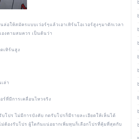
่นล่อให้สมัครแบบเว่อร์ๆแล้วเอาเทิร์นโอเวอร์สูงๆมาดักเวลา
อกเองตามสมควร เป็นต้นว่า
เทิร์นสูง
เล่า
ร์ที่มีการเคลื่อนไหวจริง
ับโปร ไม่มีการบังคับ กดรับโปรก็มีรายละเอียดให้เห็นได้
องรับโปร ผู้ใดกันแน่อยากเพิ่มทุนก็เลือกโปรที่คุ้มที่สุดกับ