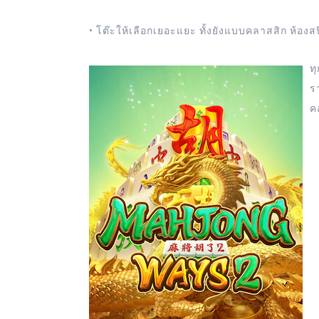
• โต๊ะให้เลือกเยอะแยะ ทั้งยังแบบคลาสสิก ห้องส
ท
ร
ค