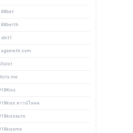
188bet
188betth
1xbit1
1xgameth.com
55slot
8lots.me
918Kiss
918kiss ดาวน์โหลด
918kissauto
918kissme