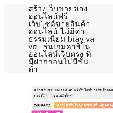
Skip
สร้างเว็บขายของ
to
ออนไลน์ฟรี
content
เว็บไซต์ขายสินค้า
ออนไลน์ ไม่มีค่า
ธรรมเนียม bray và
vợ เล่นเกมคาสิโน
ออนไลน์เว็บตรง ที่
มีฝากถอนไม่มีขั้น
ต่ำ
สร้างเว็บขายของออนไลน์ฟรี เว็บไซต์ขายสินค้าออนไ
ตรง ที่มีฝากถอนไม่มีขั้นต่ำ
zeus66v2
คาสิโน เว็บใหญ่ เครดิตฟรี Top 60 b