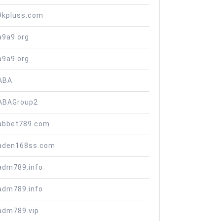
9kpluss.com
a9a9.org
a9a9.org
ABA
ABAGroup2
abbet789.com
aden168ss.com
adm789.info
adm789.info
adm789.vip