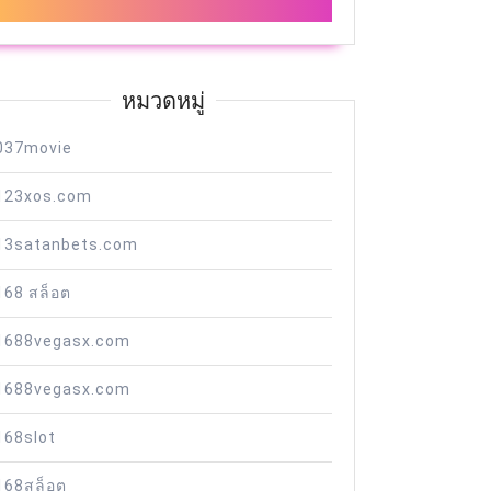
หมวดหมู่
037movie
123xos.com
13satanbets.com
168 สล็อต
1688vegasx.com
1688vegasx.com
168slot
168สล็อต