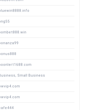
bluewin8888.info
bng55
bombet888.win
bonanza99
bonus888
boonlert1688.com
Business, Small Business
bwvip4.com
bwvip4.com
cafe444