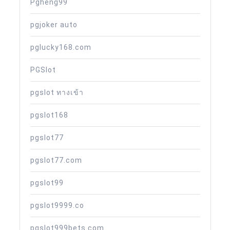
Pgheng99
pgjoker auto
pglucky168.com
PGSlot
pgslot ทางเข้า
pgslot168
pgslot77
pgslot77.com
pgslot99
pgslot9999.co
pgslot999bets.com