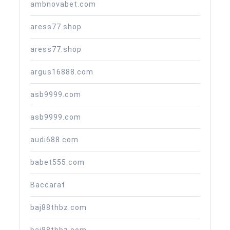
ambnovabet.com
aress77.shop
aress77.shop
argus16888.com
asb9999.com
asb9999.com
audi688.com
babet555.com
Baccarat
baj88thbz.com