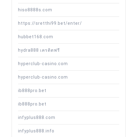
hiso8888s.com
https://sretthi99.bet/enter/
hubbet168.com
hydra888 เครดิตฟรี
hyperclub-casino.com
hyperclub-casino.com
ib888pro.bet
ib888pro.bet
infyplus888.com
infyplus888.info