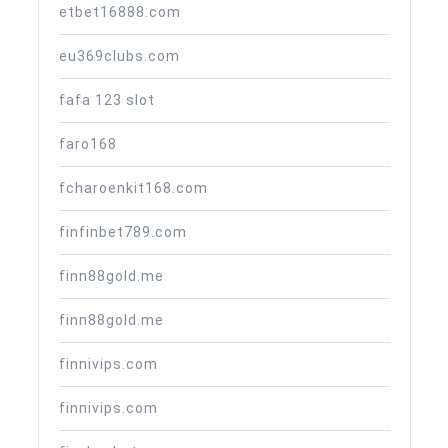
etbet16888.com
eu369clubs.com
fafa 123 slot
faro168
fcharoenkit168.com
finfinbet789.com
finn88gold.me
finn88gold.me
finnivips.com
finnivips.com