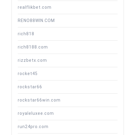
realflikbet.com
RENO88WIN.COM
rich818
rich8188.com
rizzbetx.com
rocket45
rockstar66
rockstar66win.com
royaleluxee.com
run24pro.com