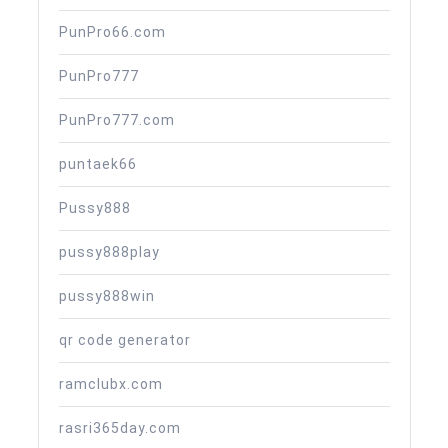
PunPro66.com
PunPro777
PunPro777.com
puntaek66
Pussy888
pussy888play
pussy888win
qr code generator
ramclubx.com
rasri365day.com