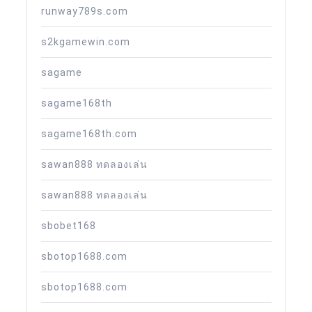
runway789s.com
s2kgamewin.com
sagame
sagame168th
sagame168th.com
sawan888 ทดลองเล่น
sawan888 ทดลองเล่น
sbobet168
sbotop1688.com
sbotop1688.com