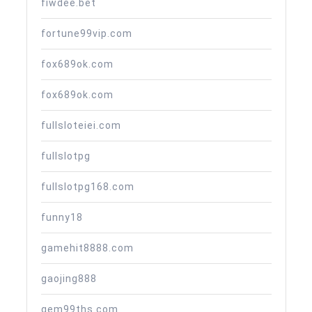
fiwdee.bet
fortune99vip.com
fox689ok.com
fox689ok.com
fullsloteiei.com
fullslotpg
fullslotpg168.com
funny18
gamehit8888.com
gaojing888
gem99ths.com