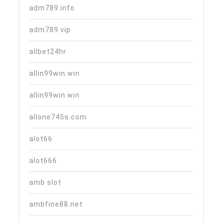
adm789.info
adm789.vip
allbet24hr
allin99win.win
allin99win.win
allone745s.com
alot66
alot666
amb slot
ambfine88.net