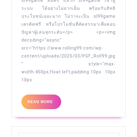
รับ
sl99game สมัคร แล้วก็ sl99game เข้าสู่
ระบบ ได้อย่างไม่ยากเย็น พร้อมรับสิทธิ
ได้
ประโยชน์เยอะมาก ไม่ว่าจะเป็น sl99game
มั่นคง
เครดิตฟรี หรือโปรโมชั่นที่คัดสรรมาเพื่อตอบ
ระดับ
ปัญหาผู้เล่นทุกระดับ</p> <p><img
โลก
decoding="async"
ไม่มี
src="https://www.rolling99.com/wp-
ปัญหา
content/uploads/2025/03/PGF_Roll99.jpg
" style="max-
กวน
width:450px;float:left;padding:10px 10px
ใจ
10px
Top
13
by
READ
READ MORE
MORE
Hong
Search