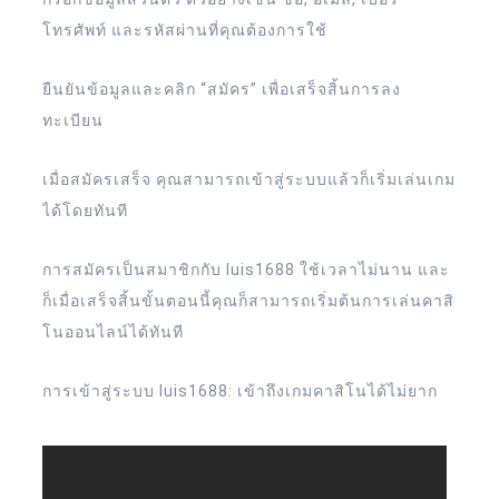
โทรศัพท์ และรหัสผ่านที่คุณต้องการใช้
ยืนยันข้อมูลและคลิก “สมัคร” เพื่อเสร็จสิ้นการลง
ทะเบียน
เมื่อสมัครเสร็จ คุณสามารถเข้าสู่ระบบแล้วก็เริ่มเล่นเกม
ได้โดยทันที
การสมัครเป็นสมาชิกกับ luis1688 ใช้เวลาไม่นาน และ
ก็เมื่อเสร็จสิ้นขั้นตอนนี้คุณก็สามารถเริ่มต้นการเล่นคาสิ
โนออนไลน์ได้ทันที
การเข้าสู่ระบบ luis1688: เข้าถึงเกมคาสิโนได้ไม่ยาก