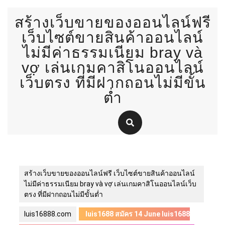
Skip
สร้างเว็บขายของออนไลน์ฟรี
to
content
เว็บไซต์ขายสินค้าออนไลน์
ไม่มีค่าธรรมเนียม bray và
vợ เล่นเกมคาสิโนออนไลน์
เว็บตรง ที่มีฝากถอนไม่มีขั้น
ต่ำ
สร้างเว็บขายของออนไลน์ฟรี เว็บไซต์ขายสินค้าออนไลน์
ไม่มีค่าธรรมเนียม bray và vợ เล่นเกมคาสิโนออนไลน์เว็บ
ตรง ที่มีฝากถอนไม่มีขั้นต่ำ
luis16888.com
luis1688 สมัคร 14 June luis1688