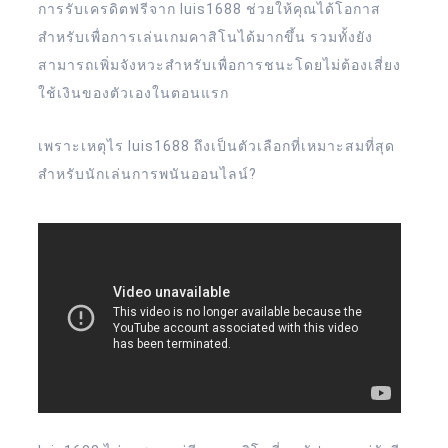
การรับเครดิตฟรีจาก luis1688 ช่วยให้คุณได้โอกาส
สำหรับเพื่อการเล่นเกมคาสิโนได้มากขึ้น รวมทั้งยัง
สามารถเพิ่มจังหวะสำหรับเพื่อการชนะโดยไม่ต้องเสี่ยง
ใช้เงินของตัวเองในตอนแรก
เพราะเหตุไร luis1688 ถึงเป็นตัวเลือกที่เหมาะสมที่สุด
สำหรับนักเล่นการพนันออนไลน์?