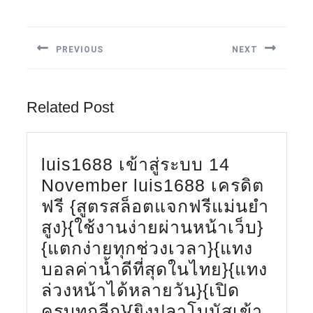
แนะแนว
เรื่อง
PREVIOUS
NEXT
Previous
Next
post:
post:
Related Post
luis1688 เข้าสู่ระบบ 14
November luis1688 เครดิต
ฟรี {สูตรสล็อตแจกฟรีแม่นยำ
สูง}{ใช้งานง่ายผ่านหน้าเว็บ}
{แตกง่ายทุกช่วงเวลา}{แทง
บอลค่าน้ำดีที่สุดในไทย}{แทง
ล่วงหน้าได้หลายวัน}{เปิด
ครบทุกลีก}{ยิงปลาโบนัสเข้า