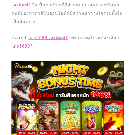
เครดิตฟรี
จึงเป็นตัวเลือกที่ดีสำหรับนักเล่นการพนันทุก
คนที่มองหาคาสิโนออนไลน์ที่มีความน่าวางใจรวมทั้งไม่
เป็นอันตราย
ข้อสรุป:
luis1688 เครดิตฟรี
เพราะเหตุไรจะต้องเลือก
luis1688
?