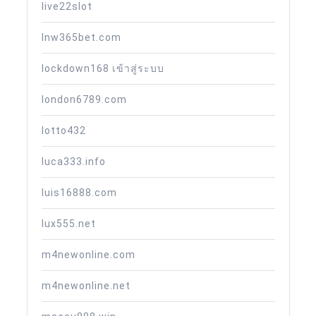
live22slot
lnw365bet.com
lockdown168 เข้าสู่ระบบ
london6789.com
lotto432
luca333.info
luis16888.com
lux555.net
m4newonline.com
m4newonline.net