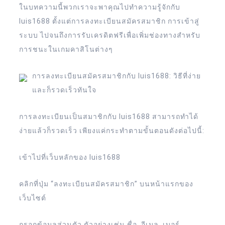
ในบทความนี้พวกเราจะพาคุณไปทำความรู้จักกับ
luis1688 ตั้งแต่การลงทะเบียนสมัครสมาชิก การเข้าสู่
ระบบ ไปจนถึงการรับเครดิตฟรีเพื่อเพิ่มช่องทางสำหรับ
การชนะในเกมคาสิโนต่างๆ
การลงทะเบียนสมัครสมาชิกกับ luis1688: วิธีที่ง่าย
และก็รวดเร็วทันใจ
การลงทะเบียนเป็นสมาชิกกับ luis1688 สามารถทำได้
ง่ายแล้วก็รวดเร็ว เพียงแค่กระทำตามขั้นตอนดังต่อไปนี้:
เข้าไปที่เว็บหลักของ luis1688
คลิกที่ปุ่ม “ลงทะเบียนสมัครสมาชิก” บนหน้าแรกของ
เว็บไซต์
กรอกข้อมูลส่วนตัว ตัวอย่างเช่น ชื่อ, อีเมล, เบอร์