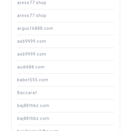
aress77.shop
aress77.shop
argus16888.com
asb9999.com
asb9999.com
audi688.com
babet555.com
Baccarat
baj88thbz.com
baj88thbz.com