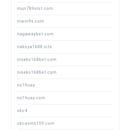
mun789slot.com
mwin9s.com
nagawaybet.com
nakoya1688.site
niseko168bet.com
niseko168bet.com
no1huay
no1huay.com
okc4
okcasino159.com