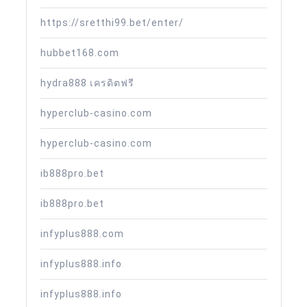
https://sretthi99.bet/enter/
hubbet168.com
hydra888 เครดิตฟรี
hyperclub-casino.com
hyperclub-casino.com
ib888pro.bet
ib888pro.bet
infyplus888.com
infyplus888.info
infyplus888.info