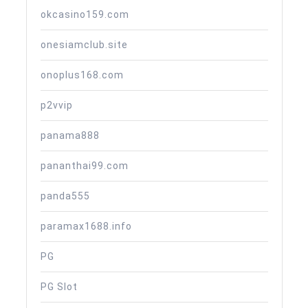
okcasino159.com
onesiamclub.site
onoplus168.com
p2vvip
panama888
pananthai99.com
panda555
paramax1688.info
PG
PG Slot