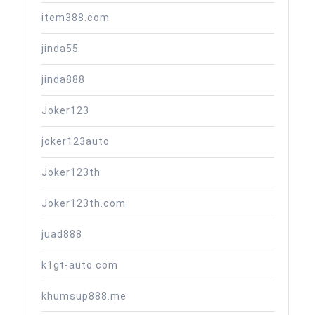
item388.com
jinda55
jinda888
Joker123
joker123auto
Joker123th
Joker123th.com
juad888
k1gt-auto.com
khumsup888.me