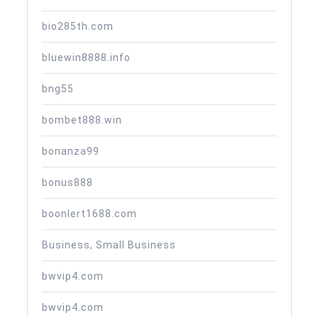
bio285th.com
bluewin8888.info
bng55
bombet888.win
bonanza99
bonus888
boonlert1688.com
Business, Small Business
bwvip4.com
bwvip4.com