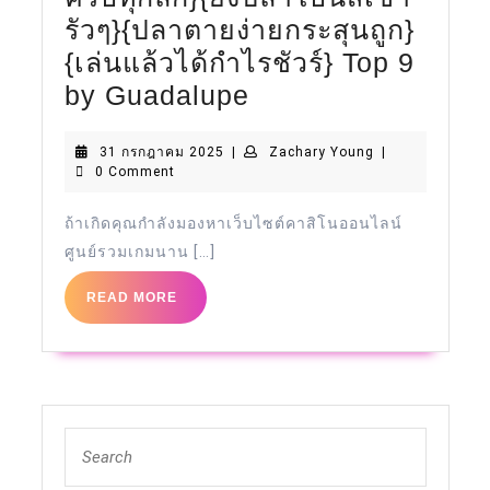
รัวๆ}{ปลาตายง่ายกระสุนถูก}
{เล่นแล้วได้กำไรชัวร์} Top 9
luis1688
by Guadalupe
เข้า
31
Zachary
31 กรกฎาคม 2025
|
Zachary Young
|
สู่
กรกฎาคม
Young
0 Comment
ระบบ
2025
14
ถ้าเกิดคุณกำลังมองหาเว็บไซต์คาสิโนออนไลน์
ศูนย์รวมเกมนาน […]
November
luis1688
READ
READ MORE
MORE
เครดิต
ฟรี
{สูตร
สล็อต
Search
แจก
for:
ฟรี