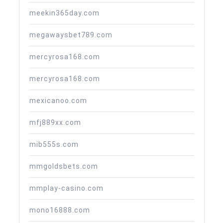
meekin365day.com
megawaysbet789.com
mercyrosa168.com
mercyrosa168.com
mexicanoo.com
mfj889xx.com
mib555s.com
mmgoldsbets.com
mmplay-casino.com
mono16888.com