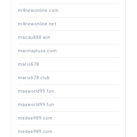
m4newonline.com
m4newonline.net
macau888.win
marinapluss.com
mario678
mario678.club
maxworld99.fun
maxworld99.fun
medee989.com
medee989.com