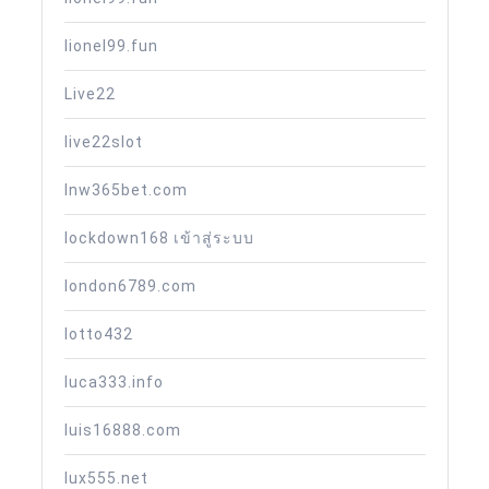
lionel99.fun
Live22
live22slot
lnw365bet.com
lockdown168 เข้าสู่ระบบ
london6789.com
lotto432
luca333.info
luis16888.com
lux555.net