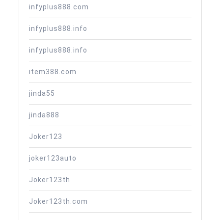
infyplus888.com
infyplus888.info
infyplus888.info
item388.com
jinda55
jinda888
Joker123
joker123auto
Joker123th
Joker123th.com