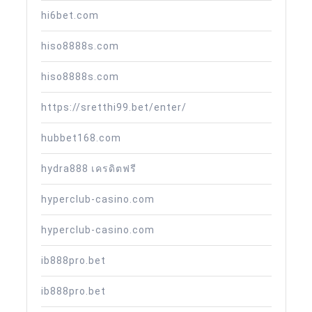
hi6bet.com
hiso8888s.com
hiso8888s.com
https://sretthi99.bet/enter/
hubbet168.com
hydra888 เครดิตฟรี
hyperclub-casino.com
hyperclub-casino.com
ib888pro.bet
ib888pro.bet