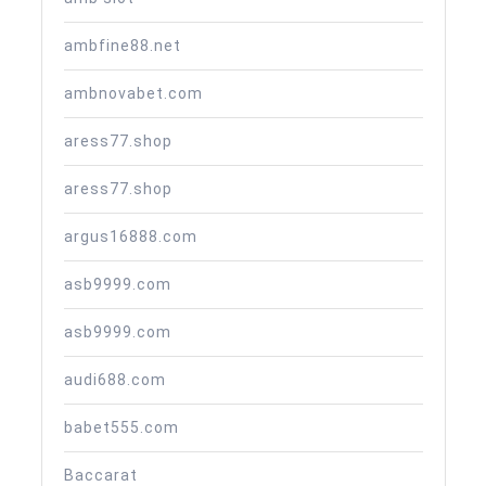
ambfine88.net
ambnovabet.com
aress77.shop
aress77.shop
argus16888.com
asb9999.com
asb9999.com
audi688.com
babet555.com
Baccarat