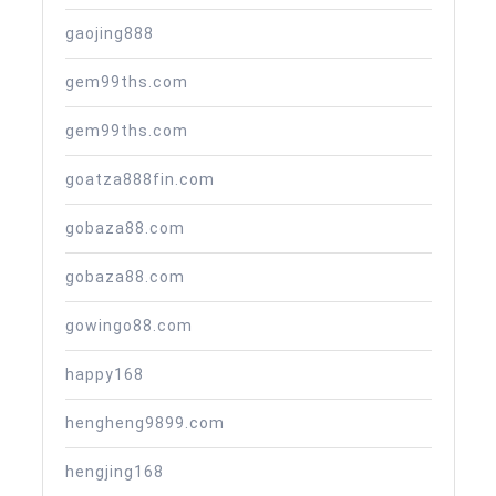
gaojing888
gem99ths.com
gem99ths.com
goatza888fin.com
gobaza88.com
gobaza88.com
gowingo88.com
happy168
hengheng9899.com
hengjing168