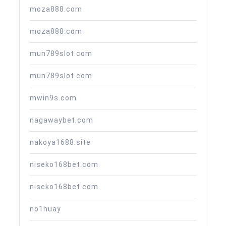
moza888.com
moza888.com
mun789slot.com
mun789slot.com
mwin9s.com
nagawaybet.com
nakoya1688.site
niseko168bet.com
niseko168bet.com
no1huay