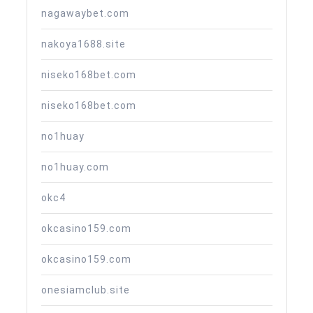
nagawaybet.com
nakoya1688.site
niseko168bet.com
niseko168bet.com
no1huay
no1huay.com
okc4
okcasino159.com
okcasino159.com
onesiamclub.site