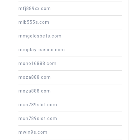
mfj889xx.com
mib555s.com
mmgoldsbets.com
mmplay-casino.com
mono16888.com
moza888.com
moza888.com
mun789slot.com
mun789slot.com
mwin9s.com