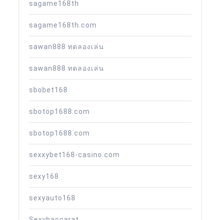
sagame168th
sagame168th.com
sawan888 ทดลองเล่น
sawan888 ทดลองเล่น
sbobet168
sbotop1688.com
sbotop1688.com
sexxybet168-casino.com
sexy168
sexyauto168
Sexybaccarat