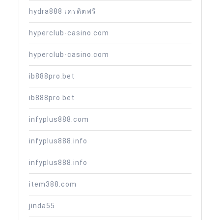
hydra888 เครดิตฟรี
hyperclub-casino.com
hyperclub-casino.com
ib888pro.bet
ib888pro.bet
infyplus888.com
infyplus888.info
infyplus888.info
item388.com
jinda55