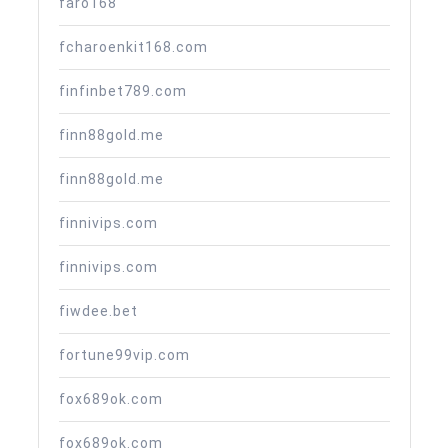
faro168
fcharoenkit168.com
finfinbet789.com
finn88gold.me
finn88gold.me
finnivips.com
finnivips.com
fiwdee.bet
fortune99vip.com
fox689ok.com
fox689ok.com