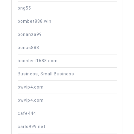
bng55
bombet888.win
bonanza99
bonus888
boonlert1688.com
Business, Small Business
bwvip4.com
bwvip4.com
cafe444
carlo999.net