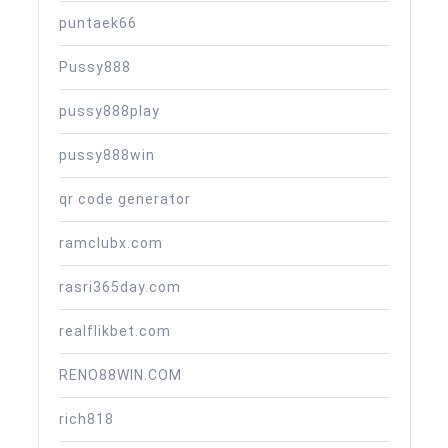
puntaek66
Pussy888
pussy888play
pussy888win
qr code generator
ramclubx.com
rasri365day.com
realflikbet.com
RENO88WIN.COM
rich818