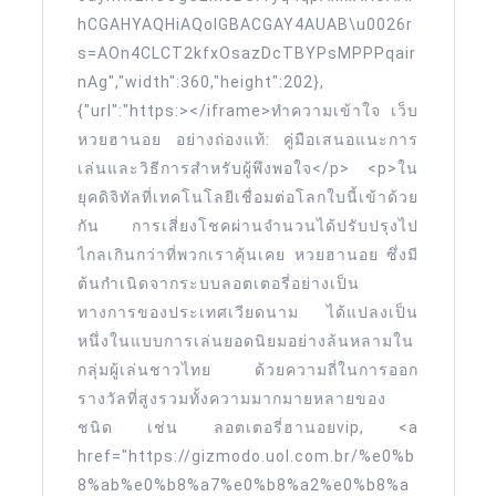
ง้อ
hCGAHYAQHiAQoIGBACGAY4AUAB\u0026r
เจ้า
s=AOn4CLCT2kfxOsazDcTBYPsMPPPqair
มือ
nAg","width":360,"height":202},
{"url":"https:></iframe>ทำความเข้าใจ เว็บ
ซื้อ
หวยฮานอย อย่างถ่องแท้: คู่มือเสนอแนะการ
หวย
เล่นและวิธีการสำหรับผู้พึงพอใจ</p> <p>ใน
ผ่าน
ยุคดิจิทัลที่เทคโนโลยีเชื่อมต่อโลกใบนี้เข้าด้วย
เว็บ
กัน การเสี่ยงโชคผ่านจำนวนได้ปรับปรุงไป
ถูก
ไกลเกินกว่าที่พวกเราคุ้นเคย หวยฮานอย ซึ่งมี
แล้ว
ต้นกำเนิดจากระบบลอตเตอรี่อย่างเป็น
ทางการของประเทศเวียดนาม ได้แปลงเป็น
เงิน
หนึ่งในแบบการเล่นยอดนิยมอย่างล้นหลามใน
เข้า
กลุ่มผู้เล่นชาวไทย ด้วยความถี่ในการออก
ทันที
รางวัลที่สูงรวมทั้งความมากมายหลายของ
เว็บ
ชนิด เช่น ลอตเตอรี่ฮานอยvip, <a
หวย
href="https://gizmodo.uol.com.br/%e0%b
ฮานอย
8%ab%e0%b8%a7%e0%b8%a2%e0%b8%a