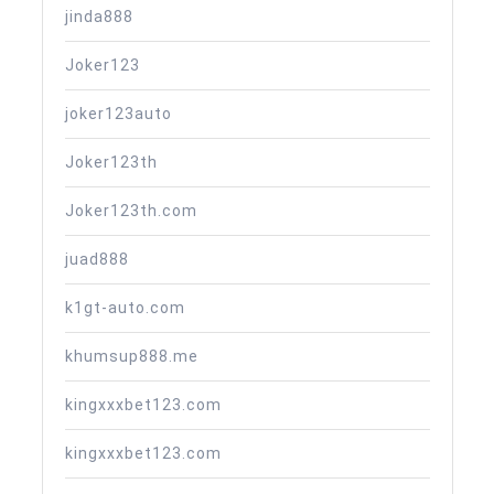
jinda888
Joker123
joker123auto
Joker123th
Joker123th.com
juad888
k1gt-auto.com
khumsup888.me
kingxxxbet123.com
kingxxxbet123.com