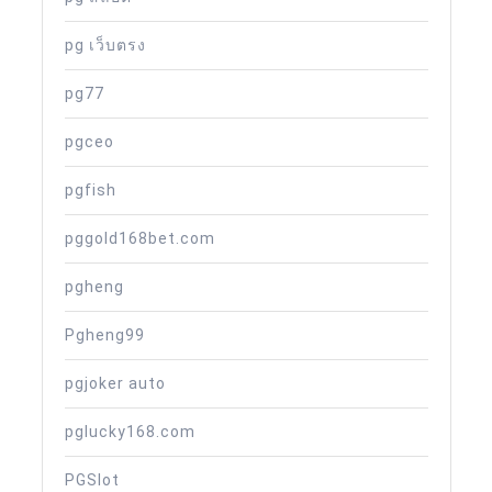
pg เว็บตรง
pg77
pgceo
pgfish
pggold168bet.com
pgheng
Pgheng99
pgjoker auto
pglucky168.com
PGSlot