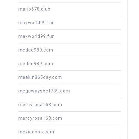
mario678.club
maxworld99.fun
maxworld99.fun
medee989.com
medee989.com
meekin365day.com
megawaysbet789.com
mercyrosa168.com
mercyrosa168.com
mexicanoo.com