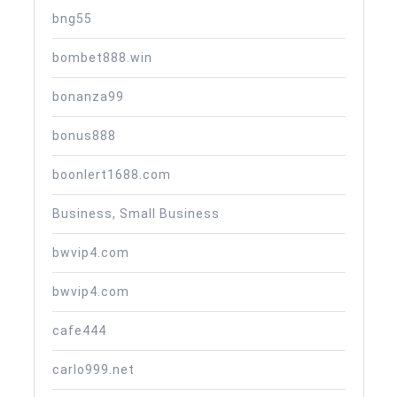
bng55
bombet888.win
bonanza99
bonus888
boonlert1688.com
Business, Small Business
bwvip4.com
bwvip4.com
cafe444
carlo999.net