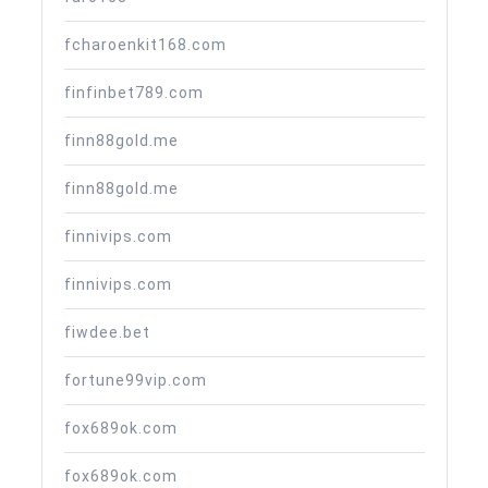
fcharoenkit168.com
finfinbet789.com
finn88gold.me
finn88gold.me
finnivips.com
finnivips.com
fiwdee.bet
fortune99vip.com
fox689ok.com
fox689ok.com