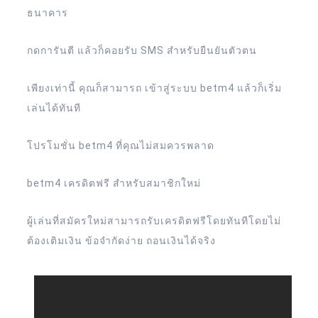
ธนาคาร
กดการันตี แล้วก็คอยรับ SMS สำหรับยืนยันตัวตน
เพียงเท่านี้ คุณก็สามารถ เข้าสู่ระบบ betm4 แล้วก็เริ่ม
เล่นได้ทันที
โปรโมชั่น betm4 ที่คุณไม่สมควรพลาด
betm4 เครดิตฟรี สำหรับสมาชิกใหม่
ผู้เล่นที่สมัครใหม่สามารถรับเครดิตฟรีโดยทันทีโดยไม่
ต้องเติมเงิน ข้อจำกัดง่าย ถอนเงินได้จริง