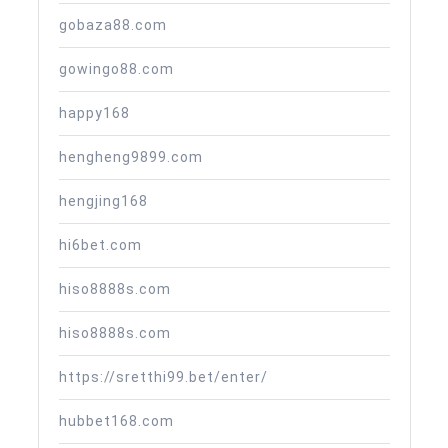
gobaza88.com
gowingo88.com
happy168
hengheng9899.com
hengjing168
hi6bet.com
hiso8888s.com
hiso8888s.com
https://sretthi99.bet/enter/
hubbet168.com