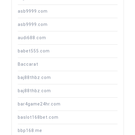
asb9999.com
asb9999.com
audi688.com
babet555.com
Baccarat
baj88thbz.com
baj88thbz.com
bar4game24hr.com
baslot168bet.com
bbp168.me