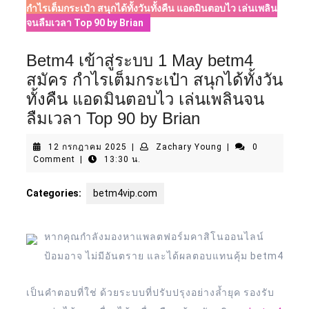
กำไรเต็มกระเป๋า สนุกได้ทั้งวันทั้งคืน แอดมินตอบไว เล่นเพลิน
จนลืมเวลา Top 90 by Brian
Betm4 เข้าสู่ระบบ 1 May betm4
สมัคร กำไรเต็มกระเป๋า สนุกได้ทั้งวัน
ทั้งคืน แอดมินตอบไว เล่นเพลินจน
ลืมเวลา Top 90 by Brian
12
Zachary
12 กรกฎาคม 2025
|
Zachary Young
|
0
กรกฎาคม
Young
Comment
|
13:30 น.
2025
Categories:
betm4vip.com
หากคุณกำลังมองหาแพลตฟอร์มคาสิโนออนไลน์
ป้อมอาจ ไม่มีอันตราย และได้ผลตอบแทนคุ้ม betm4
เป็นคำตอบที่ใช่ ด้วยระบบที่ปรับปรุงอย่างล้ำยุค รองรับ