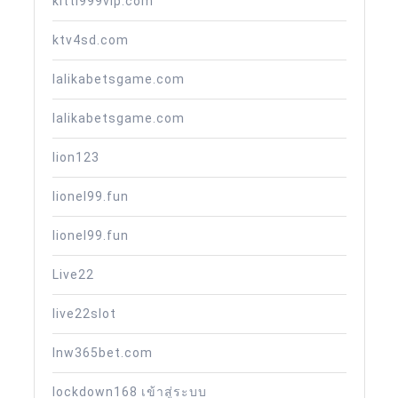
kitti999vip.com
ktv4sd.com
lalikabetsgame.com
lalikabetsgame.com
lion123
lionel99.fun
lionel99.fun
Live22
live22slot
lnw365bet.com
lockdown168 เข้าสู่ระบบ