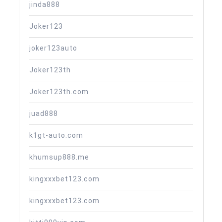
jinda888
Joker123
joker123auto
Joker123th
Joker123th.com
juad888
k1gt-auto.com
khumsup888.me
kingxxxbet123.com
kingxxxbet123.com