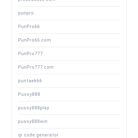
punpro
PunPro66
PunPro66.com
PunPro777
PunPro777.com
puntaek66
Pussy888
pussy888play
pussy888win
qr code generator