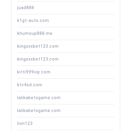
juad888
k1gt-auto.com
khumsup888.me
kingxxxbet123.com
kingxxxbet123.com
kitti999vip.com
ktv4sd.com
lalikabetsgame.com
lalikabetsgame.com
lion123