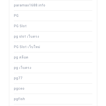
paramax1688.info
PG
PG Slot
pg slot เว็บตรง
PG Slot เว็บใหม่
pg สล็อต
pg เว็บตรง
pg77
pgceo
pgfish