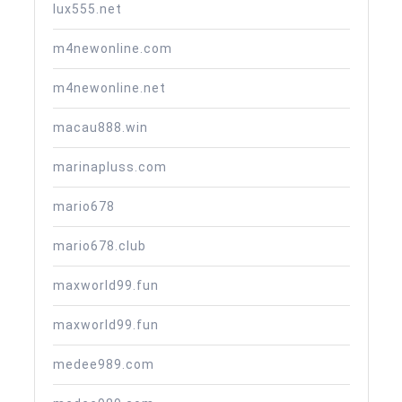
lux555.net
m4newonline.com
m4newonline.net
macau888.win
marinapluss.com
mario678
mario678.club
maxworld99.fun
maxworld99.fun
medee989.com