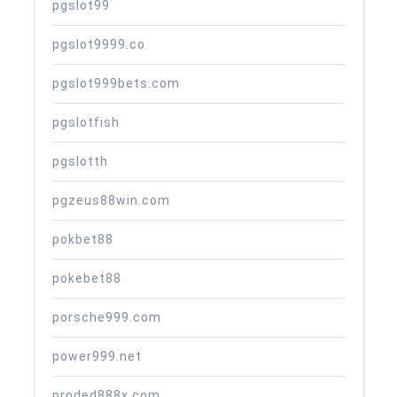
pgslot99
pgslot9999.co
pgslot999bets.com
pgslotfish
pgslotth
pgzeus88win.com
pokbet88
pokebet88
porsche999.com
power999.net
proded888x.com