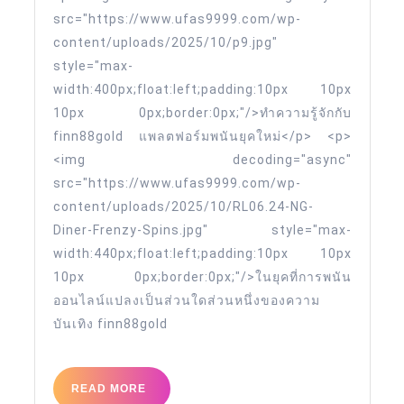
สิบ
src="https://www.ufas9999.com/wp-
นาที
content/uploads/2025/10/p9.jpg"
ก็
style="max-
แตก
width:400px;float:left;padding:10px 10px
ถอน
10px 0px;border:0px;"/>ทำความรู้จักกับ
ครบ
finn88gold แพลตฟอร์มพนันยุคใหม่</p> <p>
<img decoding="async"
ทุก
src="https://www.ufas9999.com/wp-
ยอด
content/uploads/2025/10/RL06.24-NG-
Top
Diner-Frenzy-Spins.jpg" style="max-
29
width:440px;float:left;padding:10px 10px
by
10px 0px;border:0px;"/>ในยุคที่การพนัน
Magdalen
ออนไลน์แปลงเป็นส่วนใดส่วนหนึ่งของความ
บันเทิง finn88gold
READ
READ MORE