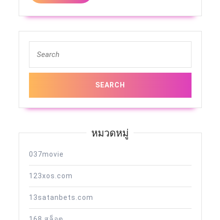
MORE
Search
for:
หมวดหมู่
037movie
123xos.com
13satanbets.com
168 สล็อต