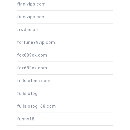
finnivips.com
finnivips.com
fiwdee.bet
fortune99vip.com
fox689ok.com
fox689ok.com
fullsloteiei.com
fullslotpg
fullslotpg168.com
funny18