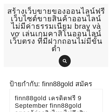
Skip
สร้างเว็บขายของออนไลน์ฟรี
to
content
เว็บไซต์ขายสินค้าออนไลน์
ไม่มีค่าธรรมเนียม bray và
vợ เล่นเกมคาสิโนออนไลน์
เว็บตรง ที่มีฝากถอนไม่มีขั้น
ต่ำ
ป้ายกำกับ:
finn88gold สมัคร
finn88gold เครดิตฟรี 9
September finn88gold