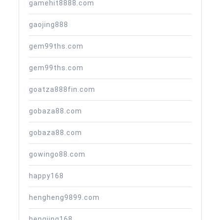
gamehit8888.com
gaojing888
gem99ths.com
gem99ths.com
goatza888fin.com
gobaza88.com
gobaza88.com
gowingo88.com
happy168
hengheng9899.com
hengjing168