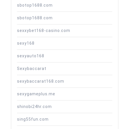
sbotop1688.com
sbotop1688.com
sexxybet168-casino.com
sexy168
sexyauto168
Sexybaccarat
sexybaccarat168.com
sexygameplus.me
shinobi24hr.com
sing55fun.com