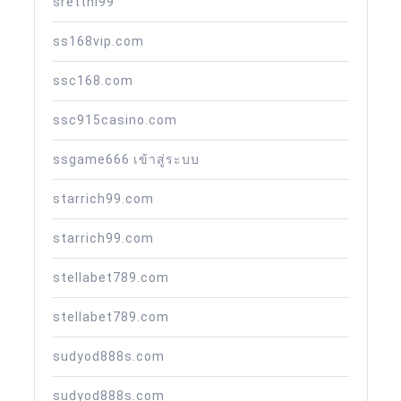
sretthi99
ss168vip.com
ssc168.com
ssc915casino.com
ssgame666 เข้าสู่ระบบ
starrich99.com
starrich99.com
stellabet789.com
stellabet789.com
sudyod888s.com
sudyod888s.com