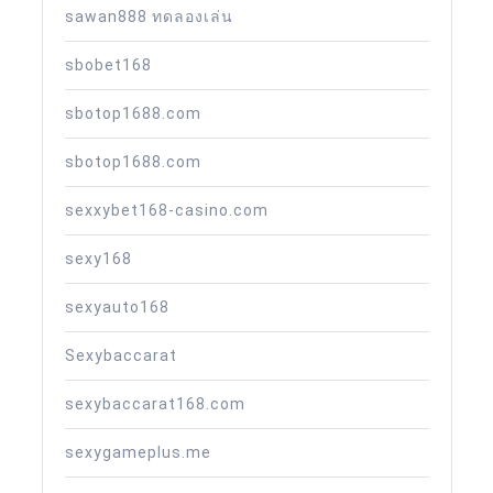
sawan888 ทดลองเล่น
sbobet168
sbotop1688.com
sbotop1688.com
sexxybet168-casino.com
sexy168
sexyauto168
Sexybaccarat
sexybaccarat168.com
sexygameplus.me