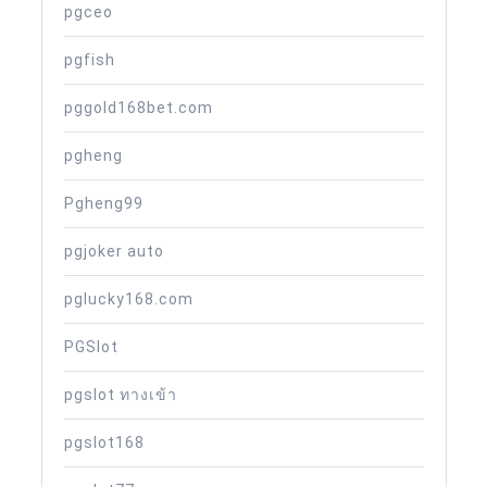
pgceo
pgfish
pggold168bet.com
pgheng
Pgheng99
pgjoker auto
pglucky168.com
PGSlot
pgslot ทางเข้า
pgslot168