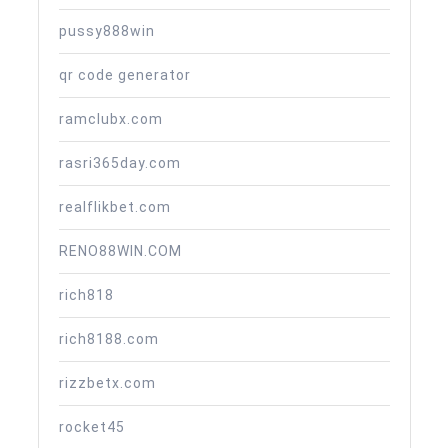
pussy888win
qr code generator
ramclubx.com
rasri365day.com
realflikbet.com
RENO88WIN.COM
rich818
rich8188.com
rizzbetx.com
rocket45