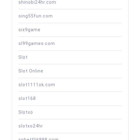
shinobi24hr.com
sing55fun.com
six9game
sl99games.com
Slot
Slot Online
slot1111ok.com
slot168
Slotxo
slotxo24hr
spbetflik888.com