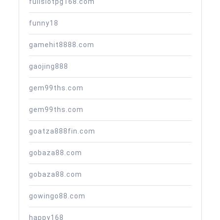
fullslotpg168.com
funny18
gamehit8888.com
gaojing888
gem99ths.com
gem99ths.com
goatza888fin.com
gobaza88.com
gobaza88.com
gowingo88.com
happy168