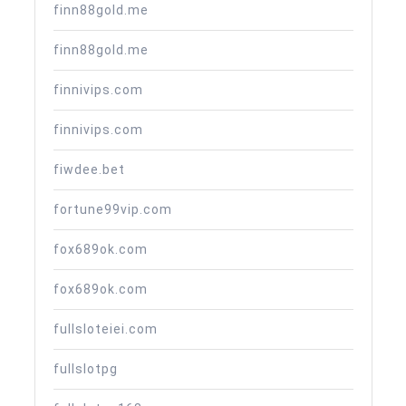
finn88gold.me
finn88gold.me
finnivips.com
finnivips.com
fiwdee.bet
fortune99vip.com
fox689ok.com
fox689ok.com
fullsloteiei.com
fullslotpg