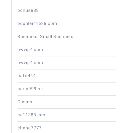
bonus888
boonlert1688.com
Business, Small Business
bwvip4.com
bwvip4.com
cafe444
carlo999.net
Casino
cc11388.com
chang7777