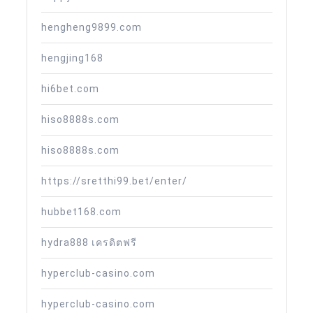
hengheng9899.com
hengjing168
hi6bet.com
hiso8888s.com
hiso8888s.com
https://sretthi99.bet/enter/
hubbet168.com
hydra888 เครดิตฟรี
hyperclub-casino.com
hyperclub-casino.com