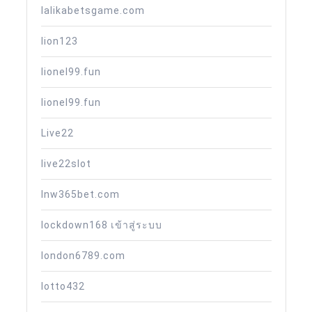
lalikabetsgame.com
lion123
lionel99.fun
lionel99.fun
Live22
live22slot
lnw365bet.com
lockdown168 เข้าสู่ระบบ
london6789.com
lotto432