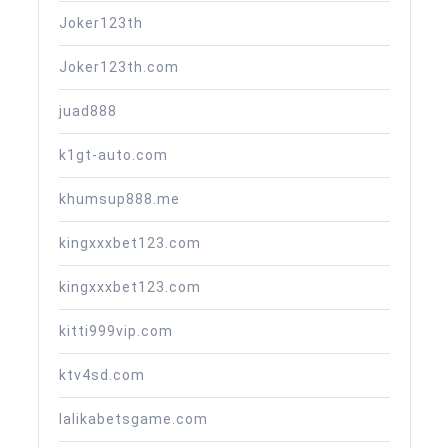
Joker123th
Joker123th.com
juad888
k1gt-auto.com
khumsup888.me
kingxxxbet123.com
kingxxxbet123.com
kitti999vip.com
ktv4sd.com
lalikabetsgame.com