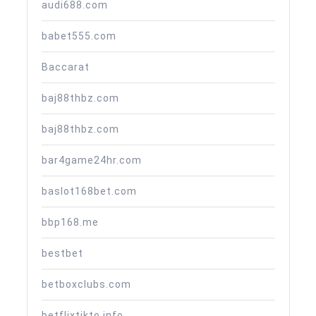
audi688.com
babet555.com
Baccarat
baj88thbz.com
baj88thbz.com
bar4game24hr.com
baslot168bet.com
bbp168.me
bestbet
betboxclubs.com
betflixtikto.info